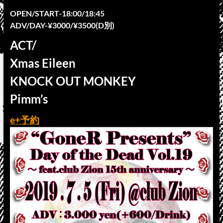
OPEN/START-18:00/18:45
ADV/DAY-¥3000/¥3500(D別)
ACT/
Xmas Eileen
KNOCK OUT MONKEY
Pimm’s
e+予約