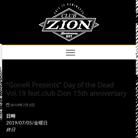
Skip
club
to
名古屋市中区上前
津のライブハウス
content
zion
official
site
”GoneR Presents” Day of the Dead
Vol.19 feat.club Zion 15th anniversary
2019年7月5日
日時
2019/07/05/金曜日
終日