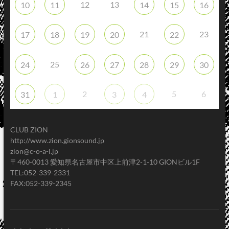
12
13
10
11
14
15
16
21
23
17
18
19
20
22
25
24
26
27
28
29
30
2
5
6
31
1
3
4
CLUB ZION
http://www.zion.gionsound.jp
zion@c-o-a-l.jp
〒460-0013 愛知県名古屋市中区上前津2-1-10 GIONビル1F
TEL:052-339-2331
FAX:052-339-2345