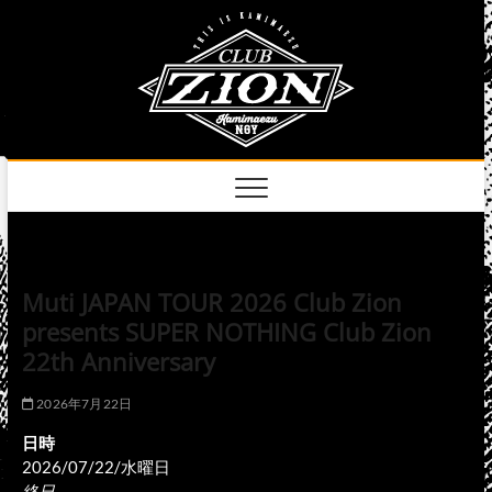
Skip
club
to
名古屋市中区上前
津のライブハウス
content
zion
official
site
Muti JAPAN TOUR 2026 Club Zion
presents SUPER NOTHING Club Zion
22th Anniversary
2026年7月22日
日時
2026/07/22/水曜日
終日