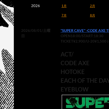
2026
1月
2月
7月
8月
2026/08/01/土曜
"SUPER CAVE" -CODE AXE Th
日
OPEN18:00/START:18:30
TICKET¥2,900/U-20¥1,500 
ACT/
CODE AXE
HOTOKE
EACH OF THE DA
EYEBLOW