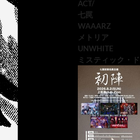
ACT/
七罠
WAAARZ
メトリア
UNWHITE
ミスティック・ド