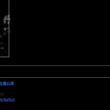
古屋公演
D別)
p/e/8a9u4