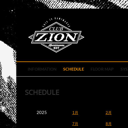
Skip
to
club zion 
content
名古屋市中区上前津のライ
INFORMATION
SCHEDULE
FLOOR MAP
SY
SCHEDULE
2025
1月
2月
7月
8月