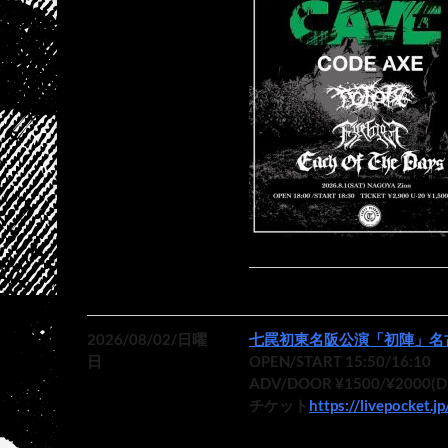
2026/08/02/日曜
七罠初東名阪公演「初陣」名
日
OPEN/START 15:50/16:10
ADV/DOOR ¥1500/¥2000(
チケット
https://livepocket.j