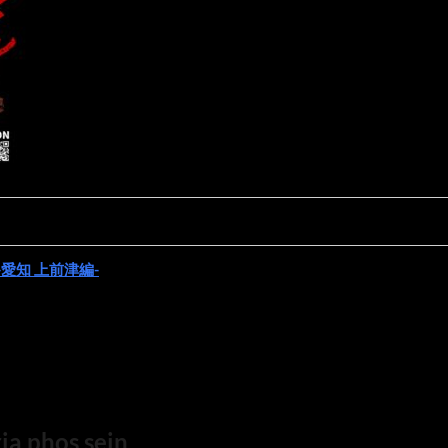
-愛知 上前津編-
a phos sein