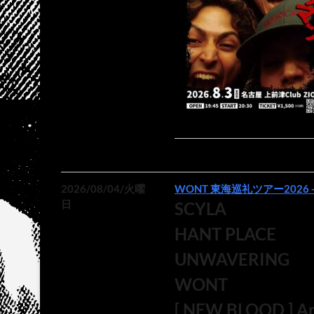
2026/08/04/火曜
WONT 東海巡礼ツアー2026 
日
SCYLA
HANT PLACE
UNWAVERING
WONT
[ NEW BLOOD ] Ari