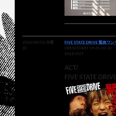
2026/08/03/月曜
FIVE STATE DRIVE 緊急ワ
日
OPEN/START 19:45/20:30
SOLD OUT
ACT/
FIVE STATE DRIV