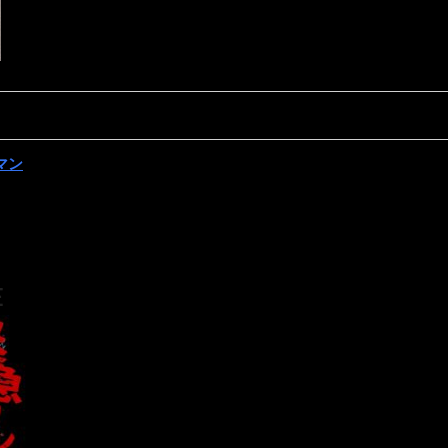
ンマン
E