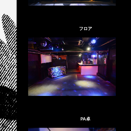
フロア
PA卓