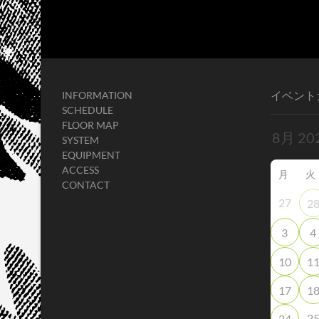
イベント
INFORMATION
SCHEDULE
FLOOR MAP
SYSTEM
EQUIPMENT
ACCESS
月
火
CONTACT
27
2
3
4
10
1
17
1
2
24