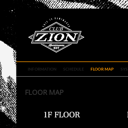
Skip
to
club zion 
content
名古屋市中区上前津のライ
INFORMATION
SCHEDULE
FLOOR MAP
SY
FLOOR MAP