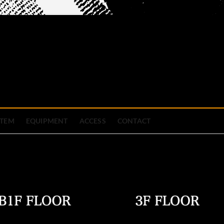
official site
ブハウス
STEM
EQUIPMENT
ACCESS
CONTACT