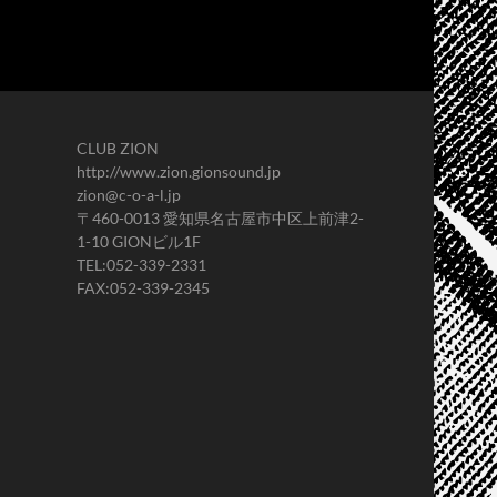
CLUB ZION
http://www.zion.gionsound.jp
zion@c-o-a-l.jp
〒460-0013 愛知県名古屋市中区上前津2-
1-10 GIONビル1F
TEL:052-339-2331
FAX:052-339-2345