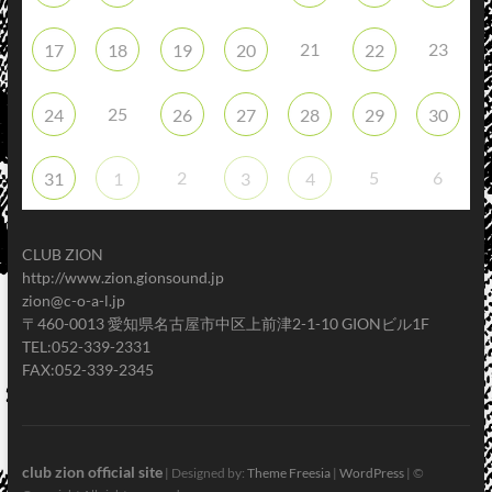
21
23
17
18
19
20
22
25
24
26
27
28
29
30
2
5
6
31
1
3
4
CLUB ZION
http://www.zion.gionsound.jp
zion@c-o-a-l.jp
〒460-0013 愛知県名古屋市中区上前津2-1-10 GIONビル1F
TEL:052-339-2331
FAX:052-339-2345
club zion official site
| Designed by:
Theme Freesia
|
WordPress
| ©