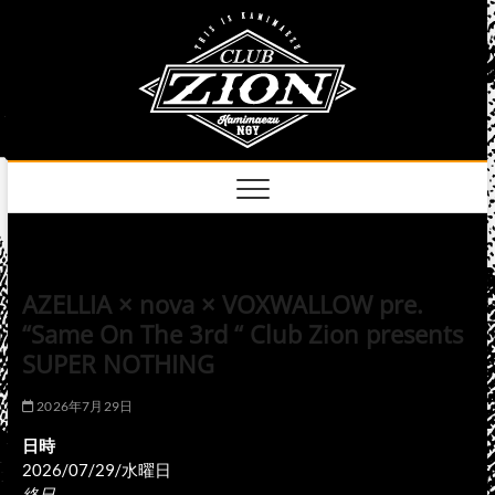
Skip
club
to
名古屋市中区上前
津のライブハウス
content
zion
official
site
AZELLIA × nova × VOXWALLOW pre.
“Same On The 3rd “ Club Zion presents
SUPER NOTHING
2026年7月29日
日時
2026/07/29/水曜日
終日