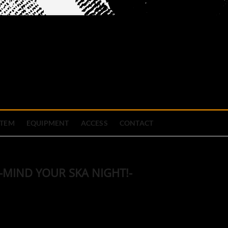
official site
ブハウス
STEM
EQUIPMENT
ACCESS
CONTACT
s -MIND YOUR SKA NIGHT!-