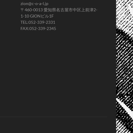
zion@c-o-a-l.jp
〒460-0013 愛知県名古屋市中区上前津2-
1-10 GIONビル1F
TEL:052-339-2331
FAX:052-339-2345