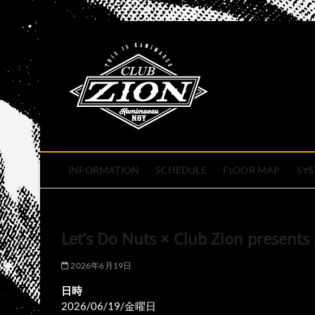
Skip
to
club zion 
content
名古屋市中区上前津のライ
INFORMATION
SCHEDULE
FLOOR MAP
SY
Let’s Do Nuts × Club Zion present
2026年6月19日
日時
2026/06/19/金曜日