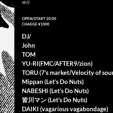
終日
OPEN/START 20:00
CHAEGE ¥1000
DJ/
John
TOM
YU-RI(FMC/AFTER9/zion)
TORU (7’s market/Velocity of sou
Mippan (Let’s Do Nuts)
NABESHI (Let’s Do Nuts)
皆川マン (Let’s Do Nuts)
DAIKI (vagarious vagabondage)