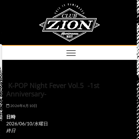
Skip
club
to
名古屋市中区上前
津のライブハウス
content
zion
official
site
K-POP Night Fever Vol.5 -1st
Anniversary-
2026年6月10日
日時
2026/06/10/水曜日
終日