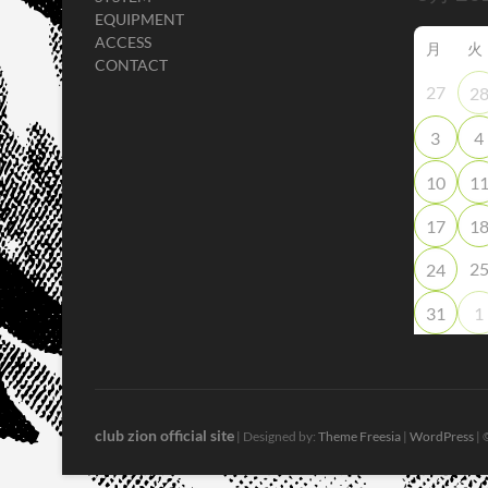
EQUIPMENT
ACCESS
月
火
CONTACT
27
2
3
4
10
1
17
1
2
24
31
1
club zion official site
| Designed by:
Theme Freesia
|
WordPress
| 