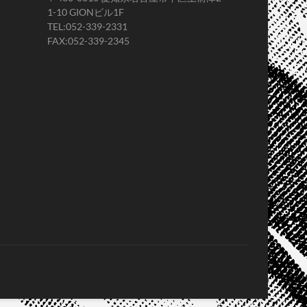
1-10 GIONビル1F
TEL:052-339-2331
FAX:052-339-2345