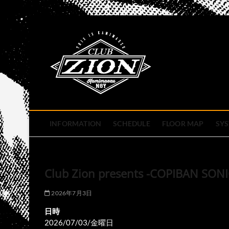
Skip
to
club zion 
content
名古屋市中区上前津のライ
INFORMATION
SCHEDULE
FLOOR MAP
SY
Club Zion presents -COPIBAN SONIC
2026年7月3日
日時
2026/07/03/金曜日