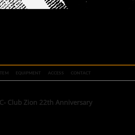
official site
ブハウス
STEM
EQUIPMENT
ACCESS
CONTACT
- Club Zion 22th Anniversary