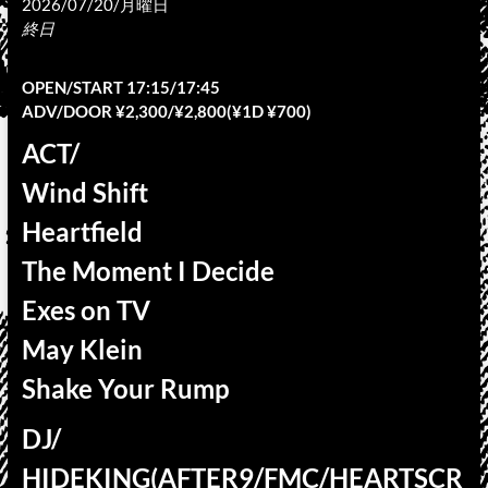
2026/07/20/月曜日
終日
OPEN/START 17:15/17:45
ADV/DOOR ¥2,300/¥2,800(¥1D ¥700)
ACT/
Wind Shift
Heartfield
The Moment I Decide
Exes on TV
May Klein
Shake Your Rump
DJ/
HIDEKING(AFTER9/FMC/HEARTSCR