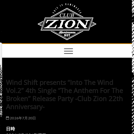
Skip
club
to
名古屋市中区上前
津のライブハウス
content
zion
official
site
Wind Shift presents “Into The Wind
Vol.2” 4th Single “The Anthem For The
Broken” Release Party -Club Zion 22th
Anniversary-
2026年7月20日
日時