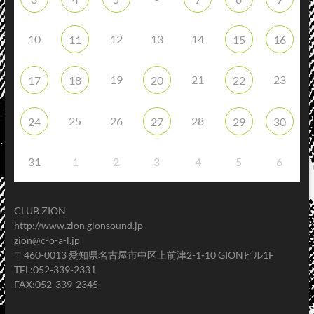
10
12
13
14
11
15
16
19
21
23
17
18
20
22
25
26
28
24
27
29
30
31
1
2
3
4
5
6
CLUB ZION
http://www.zion.gionsound.jp
zion@c-o-a-l.jp
〒460-0013 愛知県名古屋市中区上前津2-1-10 GIONビル1F
TEL:052-339-2331
FAX:052-339-2345