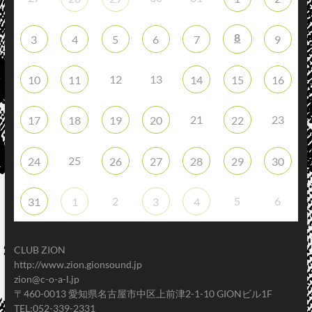
8
3
4
5
6
7
9
12
13
10
11
14
15
16
21
23
17
18
19
20
22
25
24
26
27
28
29
30
2
5
6
31
1
3
4
CLUB ZION
http://www.zion.gionsound.jp
zion@c-o-a-l.jp
〒460-0013 愛知県名古屋市中区上前津2-1-10 GIONビル1F
TEL:052-339-2331