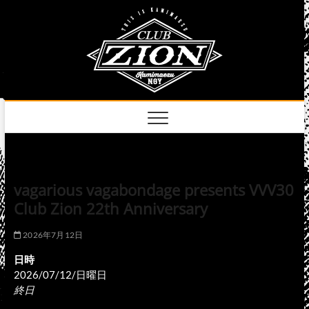
Skip
club
to
名古屋市中区上前
津のライブハウス
content
zion
official
site
vagarious vagabondage presents VVV30
Club Zion 22th Anniversary
2026年7月12日
日時
2026/07/12/日曜日
終日