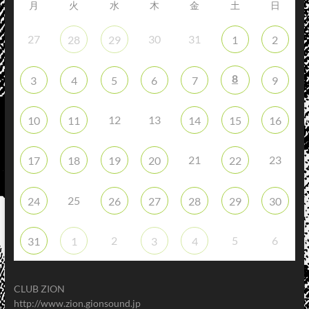
月
火
水
木
金
土
日
27
30
31
28
29
1
2
8
3
4
5
6
7
9
12
13
10
11
14
15
16
21
23
17
18
19
20
22
25
24
26
27
28
29
30
2
5
6
31
1
3
4
CLUB ZION
http://www.zion.gionsound.jp