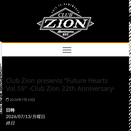
Skip
club
to
名古屋市中区上前
津のライブハウス
content
zion
official
site
Club Zion presents “Future Hearts
Vol.16” -Club Zion 22th Anniversary-
2026年7月13日
日時
2026/07/13/月曜日
終日