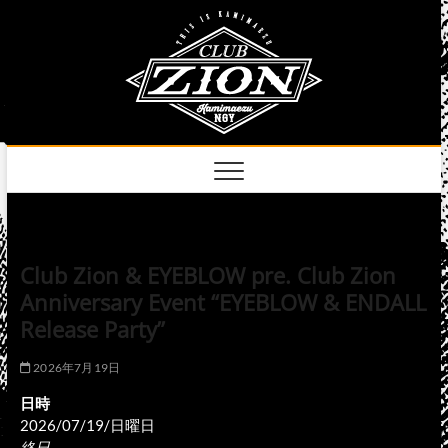
Skip
club
to
名古屋市中区上前
津のライブハウス
content
zion
official
site
Club Zion & EYEBLOW pre. Club Zion
Anniversary Event “EYEBLOW & ENDALL
Release Party”
2026年7月19日
日時
2026/07/19/日曜日
終日