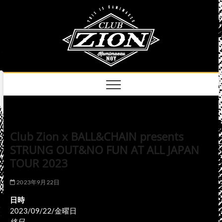
Skip
club
to
名古屋市中区上前
津のライブハウス
content
zion
official
site
Club Zion x BALL&CHAIN presents
STRUNG OUT&NO FUN AT ALL JAPAN
TOUR 2023
2023年9月22日
日時
2023/09/22/金曜日
終日