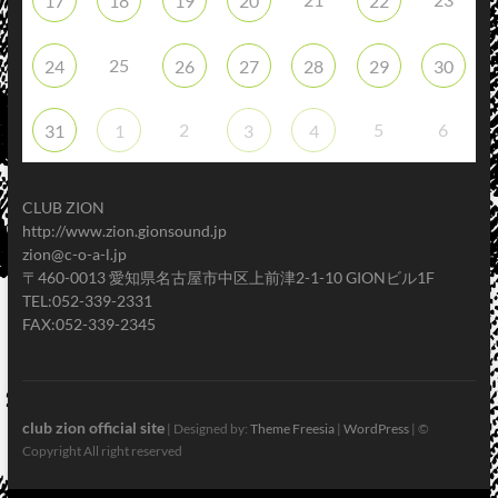
17
18
19
20
22
25
24
26
27
28
29
30
2
5
6
31
1
3
4
CLUB ZION
http://www.zion.gionsound.jp
zion@c-o-a-l.jp
〒460-0013 愛知県名古屋市中区上前津2-1-10 GIONビル1F
TEL:052-339-2331
FAX:052-339-2345
club zion official site
| Designed by:
Theme Freesia
|
WordPress
| ©
Copyright All right reserved