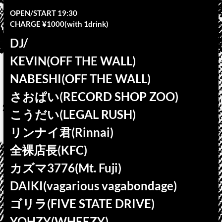
OPEN/START 19:30
CHARGE ¥1000(with 1drink)
DJ/
KEVIN(OFF THE WALL)
NABESHI(OFF THE WALL)
さおぱい(RECORD SHOP ZOO)
こうだい(LEGAL RUSH)
リンナイ君(Rinnai)
全裸店長(KFC)
カズマ3776(Mt. Fuji)
DAIKI(vagarious vagabondage)
ゴリラ(FIVE STATE DRIVE)
YOHZY(WHEEZY)