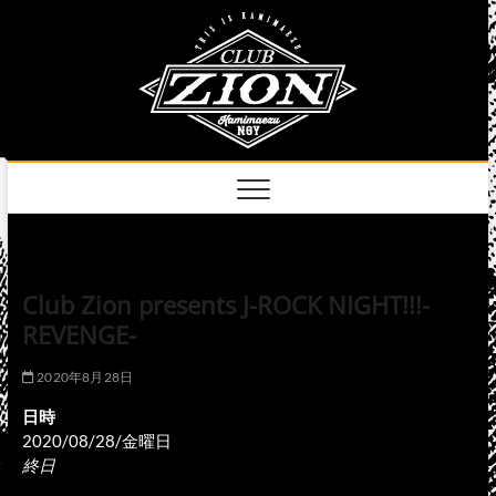
Skip
club
to
名古屋市中区上前
津のライブハウス
content
zion
official
site
Club Zion presents J-ROCK NIGHT!!!-
REVENGE-
2020年8月28日
日時
2020/08/28/金曜日
終日