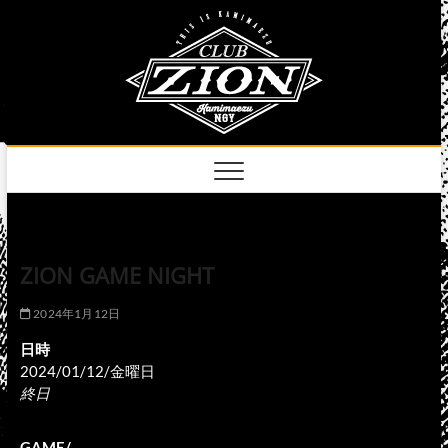
Skip
club
to
名古屋市中区上前
津のライブハウス
content
zion
official
site
ZION GAME NIGHT
2024年1月12日
日時
2024/01/12/金曜日
終日
GAME/