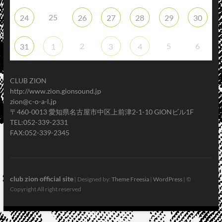
25
24
26
27
28
29
30
2
5
6
31
1
3
4
CLUB ZION
http://www.zion.gionsound.jp
zion@c-o-a-l.jp
〒460-0013 愛知県名古屋市中区上前津2-1-10 GIONビル1F
TEL:052-339-2331
FAX:052-339-2345
club zion official site
| Designed by:
Theme Freesia
|
WordPress
| ©
Copyright All right reserved