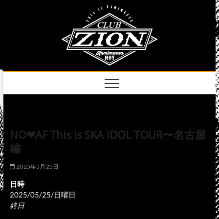
Skip
club
to
名古屋市中区上前
津のライブハウス
content
zion
official
site
NO❤︎AF This is SKA iDOL TOUR〜名古屋
編
2025年5月25日
日時
2025/05/25/日曜日
終日