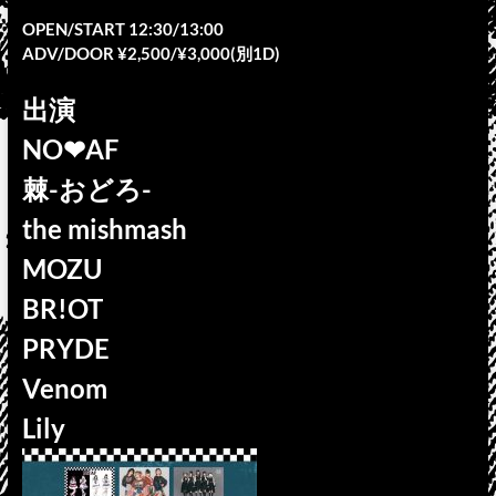
OPEN/START 12:30/13:00
ADV/DOOR ¥2,500/¥3,000(別1D)
出演
NO❤︎AF
棘-おどろ-
the mishmash
MOZU
BR!OT
PRYDE
Venom
Lily