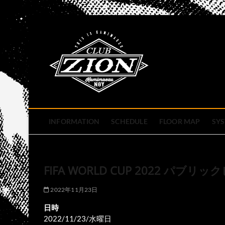
Skip
to
club zion 
content
名古屋市中区上前津のライ
INFORMATION
SCHEDULE
FLOOR MAP
SY
FIFA WORLD CUP 2022 パブ
2022年11月23日
日時
2022/11/23/水曜日