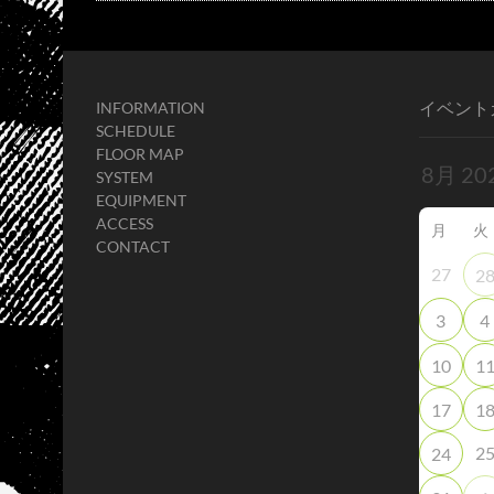
イベント
INFORMATION
SCHEDULE
FLOOR MAP
SYSTEM
EQUIPMENT
ACCESS
月
火
CONTACT
27
2
3
4
10
1
17
1
2
24