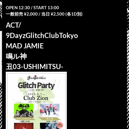
OPEN 12:30 / START 13:00
一般前売 ¥2,000 / 当日 ¥2,500 (各1D別)
ACT/
9DayzGlitchClubTokyo
MAD JAMIE
鳴ル神
丑03-USHIMITSU-