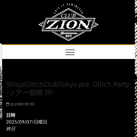
Skip
club
to
名古屋市中区上前
津のライブハウス
content
zion
official
site
9DayzGlitchClubTokyo pre. Glitch Party
-ツアー前哨 SP-
2025年9月7日
日時
2025/09/07/日曜日
終日