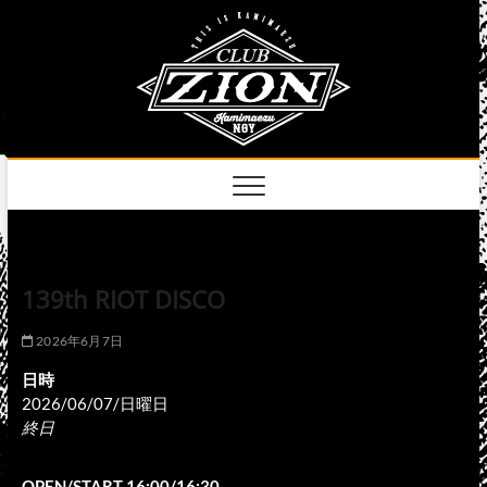
Skip
club
to
名古屋市中区上前
津のライブハウス
content
zion
official
site
139th RIOT DISCO
2026年6月7日
日時
2026/06/07/日曜日
終日
OPEN/START 16:00/16:30