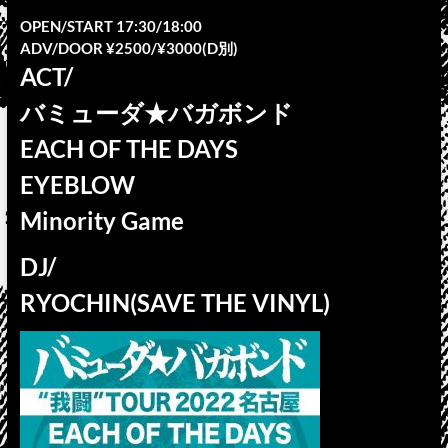
OPEN/START 17:30/18:00
ADV/DOOR ¥2500/¥3000(D別)
ACT/
バミューダ★バガボンド
EACH OF THE DAYS
EYEBLOW
Minority Game
DJ/
RYOCHIN(SAVE THE VINYL)