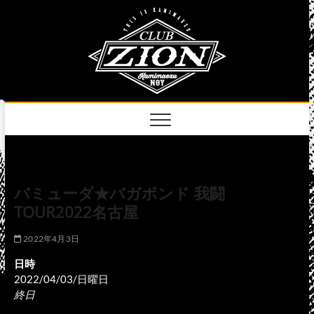
Skip
club
to
名古屋市中区上前
津のライブハウス
content
zion
official
site
バミューダ★バガボンド 我闘
TOUR2022名古屋
2022年4月3日
日時
2022/04/03/日曜日
終日