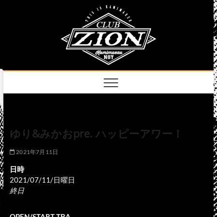
Skip
club
to
名古屋市中区上前
津のライブハウス
content
zion
official
site
ゆり&みかおpre. ハッピーアワー！
2021年7月11日
日時
2021/07/11/日曜日
終日
OPEN/START TBA