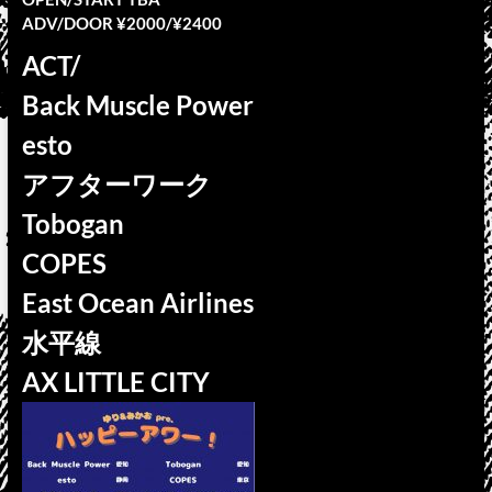
ADV/DOOR ¥2000/¥2400
ACT/
Back Muscle Power
esto
アフターワーク
Tobogan
COPES
East Ocean Airlines
水平線
AX LITTLE CITY