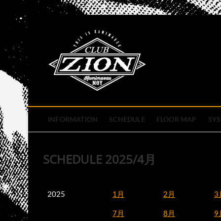
Skip
to
club zion 
content
名古屋市中区上前津のライ
INFORMATION
SCHEDULE
FLOOR MAP
SY
SCHEDULE 2025/4月
2025
1月
2月
3
7月
8月
9