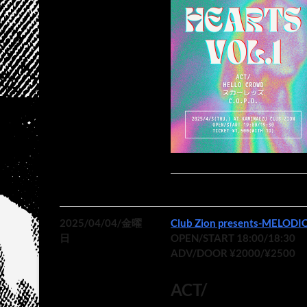
2025/04/04/金曜
Club Zion presents-MELODI
日
OPEN/START 18:00/18:30
ADV/DOOR ¥2000/¥2500
ACT/