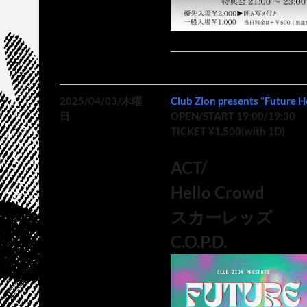
2025/04/03/木曜
Club Zion presents “Future H
日
OPEN/START 19:00/19:30
TICKET ¥1,500(with 1D)
ACT/
Hello Crowd
スカーレッズ
C.O.P.D.