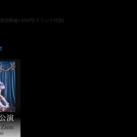
 当日料金+500円(ドリンク代別)
f