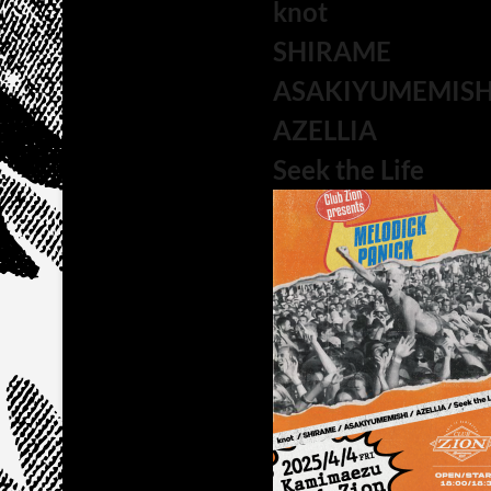
knot
SHIRAME
ASAKIYUMEMISH
AZELLIA
Seek the Life