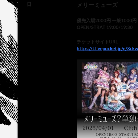
日
メリーミューズ
優先入場2000円 一般1000円
OPEN/STRAT 19:00/19:30
チケットサイトURL
https://t.livepocket.jp/e/8ckw