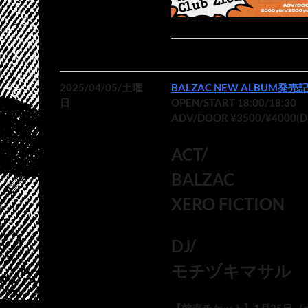
2025/04/05/土曜
日
OPEN/START 18:00/18:30
ADV/DOOR ¥3500/¥4000(
ACT/
BALZAC
XERO FICTION
DJ/
モチヅキマサル