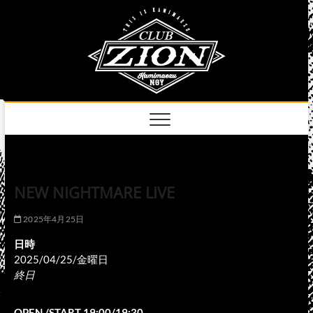
Skip
club
to
名古屋市中区上前
津のライブハウス
content
zion
official
site
NEW NIGHTMARE LIVE
2025年4月25日
日時
2025/04/25/金曜日
終日
OPEN /START 19:00/19:30