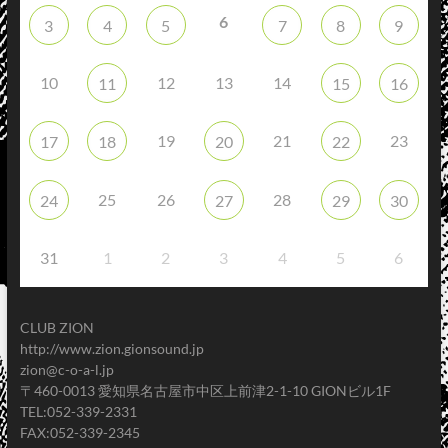
6
3
4
5
7
8
9
10
12
13
14
11
15
16
19
21
23
17
18
20
22
25
26
28
24
27
29
30
31
1
2
3
4
5
6
CLUB ZION
http://www.zion.gionsound.jp
zion@c-o-a-l.jp
〒460-0013 愛知県名古屋市中区上前津2-1-10 GIONビル1F
TEL:052-339-2331
FAX:052-339-2345