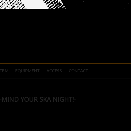
official site
ブハウス
STEM
EQUIPMENT
ACCESS
CONTACT
s -MIND YOUR SKA NIGHT!-