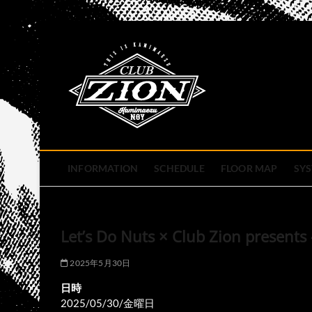
Skip
to
club zion 
content
名古屋市中区上前津のライ
INFORMATION
SCHEDULE
FLOOR MAP
SY
Let’s Do Nuts × Club Zion present
2025年5月30日
日時
2025/05/30/金曜日