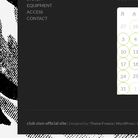
EQUIPMENT
ACCESS
月
火
CONTACT
27
2
3
4
10
1
17
1
2
24
31
1
club zion official site
| Designed by:
Theme Freesia
|
WordPress
| 