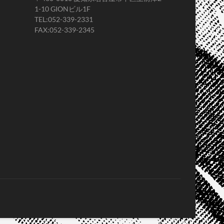
1-10 GIONビル1F
TEL:052-339-2331
FAX:052-339-2345