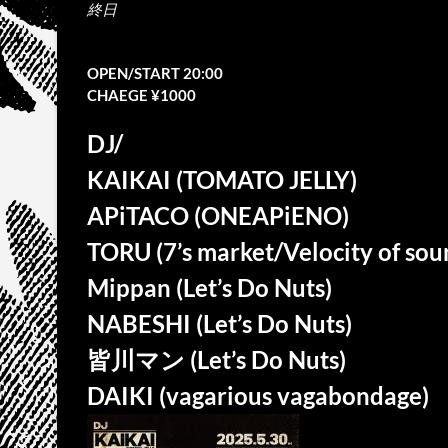
終日
OPEN/START 20:00
CHAEGE ¥1000
DJ/
KAIKAI (TOMATO JELLY)
APiTACO (ONEAPiENO)
TORU (7’s market/Velocity of sou
Mippan (Let’s Do Nuts)
NABESHI (Let’s Do Nuts)
皆川マン (Let’s Do Nuts)
DAIKI (vagarious vagabondage)