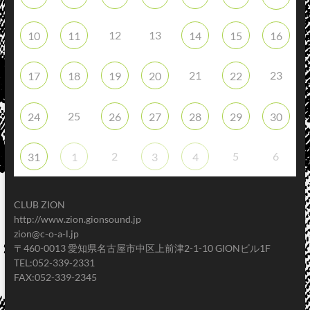
12
13
10
11
14
15
16
21
23
17
18
19
20
22
25
24
26
27
28
29
30
2
5
6
31
1
3
4
CLUB ZION
http://www.zion.gionsound.jp
zion@c-o-a-l.jp
〒460-0013 愛知県名古屋市中区上前津2-1-10 GIONビル1F
TEL:052-339-2331
FAX:052-339-2345