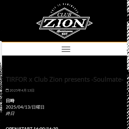
Skip
club
to
名古屋市中区上前
津のライブハウス
content
zion
official
site
TIRFOR x Club Zion presents -Soulmate-
2025年4月13日
日時
2025/04/13/日曜日
終日
OPEN/START 16:00/16:30