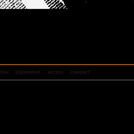
official site
ブハウス
STEM
EQUIPMENT
ACCESS
CONTACT