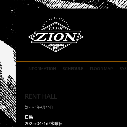
Skip
to
club zion 
content
名古屋市中区上前津のライ
INFORMATION
SCHEDULE
FLOOR MAP
SY
RENT HALL
2025年4月16日
日時
2025/04/16/水曜日