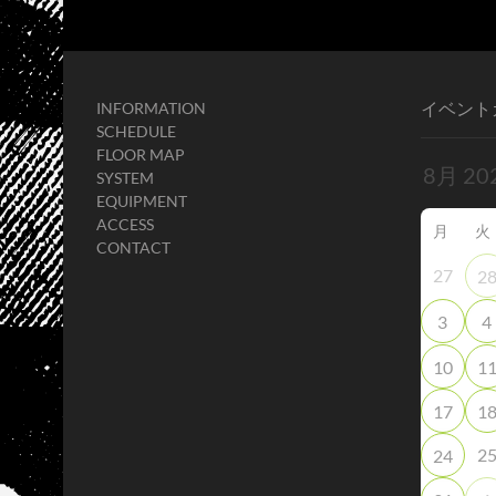
イベント
INFORMATION
SCHEDULE
FLOOR MAP
SYSTEM
EQUIPMENT
ACCESS
月
火
CONTACT
27
2
3
4
10
1
17
1
2
24