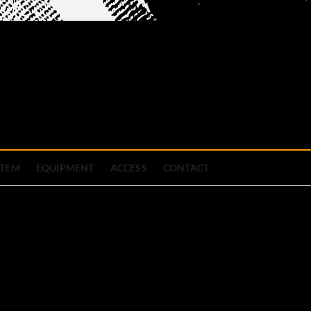
official site
ブハウス
STEM
EQUIPMENT
ACCESS
CONTACT