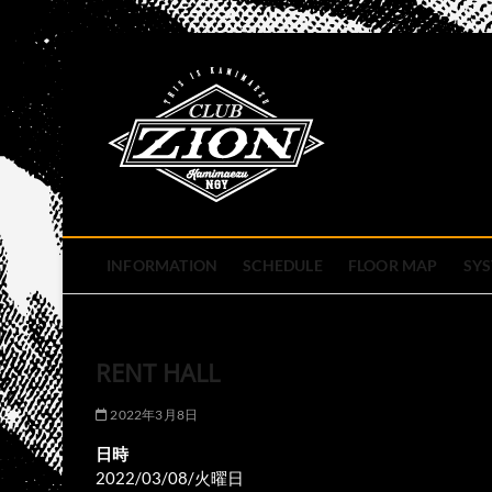
Skip
to
club zion 
content
名古屋市中区上前津のライ
INFORMATION
SCHEDULE
FLOOR MAP
SY
RENT HALL
2022年3月8日
日時
2022/03/08/火曜日