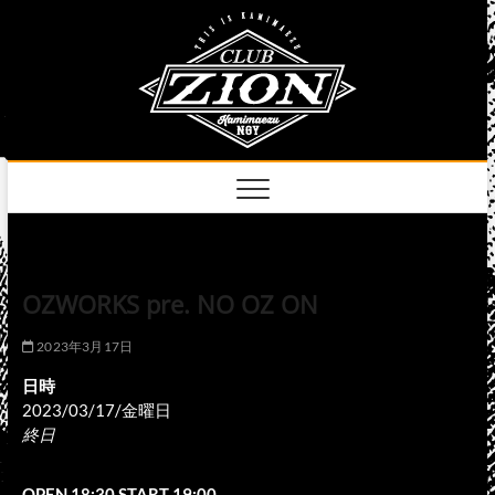
Skip
club
to
名古屋市中区上前
津のライブハウス
content
zion
official
site
OZWORKS pre. NO OZ ON
2023年3月17日
日時
2023/03/17/金曜日
終日
OPEN 18:30 START 19:00