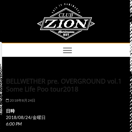
Skip
club
to
名古屋市中区上前
津のライブハウス
content
zion
official
site
BELLWETHER pre. OVERGROUND vol.1
Some Life Poo tour2018
2018年8月24日
日時
2018/08/24/金曜日
6:00 PM