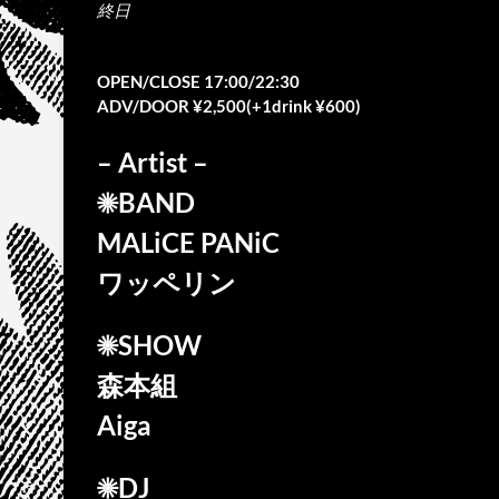
終日
OPEN/CLOSE 17:00/22:30
ADV/DOOR ¥2,500(+1drink ¥600)
– Artist –
☀BAND
MALiCE PANiC
ワッペリン
☀SHOW
森本組
Aiga
☀DJ