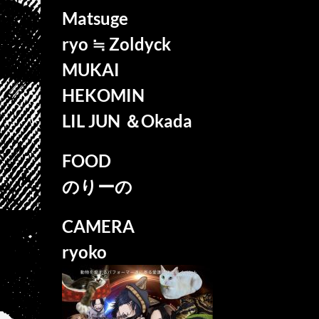
Matsuge
ryo ≒ Zoldyck
MUKAI
HEKOMIN
LIL JUN ＆Okada
FOOD
のりーの
CAMERA
ryoko