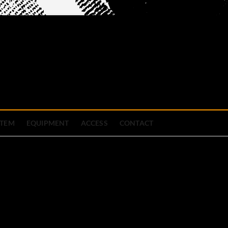
official site
ブハウス
STEM
EQUIPMENT
ACCESS
CONTACT