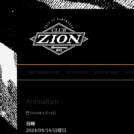
Skip
to
club zion 
content
名古屋市中区上前津のライ
INFORMATION
SCHEDULE
FLOOR MAP
SY
Animalism
2024年4月14日
日時
2024/04/14/日曜日