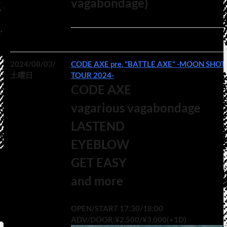
vagabondage)
2024/08/03/
CODE AXE pre. "BATTLE AXE" -MOON SHOT
土曜日
TOUR 2024-
CODE AXE
vagarious vagabondage
LASTEND
EYEBLOW
GET EASY
and more
OPEN/START 17:30/18:00
ADV/DOOR:¥2,500/¥3,000(+1D)