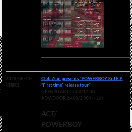
2024/08/11/
Club Zion presents “POWERBOY 3rd E.P.
日曜日
“First time” release tour”
OPEN/START 17:00/17:30
ADV/DOOR 2,400/2,900 (+1d)
ACT/
POWERBOY