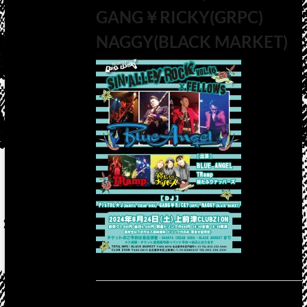
GANG￥RICKY(GRPC)
NAGGY(BLACK MARKET)