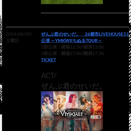
2024/08/10/
ぜんぶ君のせいだ。 26都市LIVEHOUSE53
土曜日
公演 ～YMKWIIちぬるTOUR～
1部公演：開場12:30/開演13:00
2部公演：開場17:00/開演17:30
TICKET
ACT/
ぜんぶ君のせいだ。