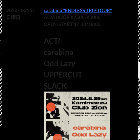
2024/08/25/
carabina "ENDLESS TRIP TOUR"
日曜日
ADV/DOOR ¥2500/¥3000
OPEN/START 17:30/18:00
ACT/
carabina
Odd Lazy
UPPERCUT
SLACK