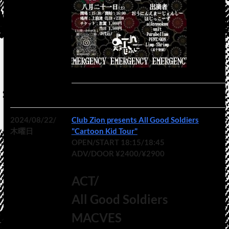
2024/08/22/
Club Zion presents All Good Soldiers
木曜日
"Cartoon Kid Tour"
OPEN/START 18:15/18:45
ADV/DOOR ¥2400/¥2900
ACT/
All Good Soldiers
MACVES