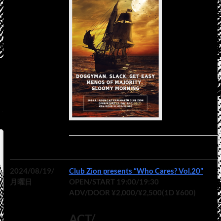
2024/08/19/
Club Zion presents “Who Cares? Vol.20”
月曜日
OPEN/START 19:00/19:30
ADV/DOOR ¥2,000/¥2,500(1D ¥600)
ACT/