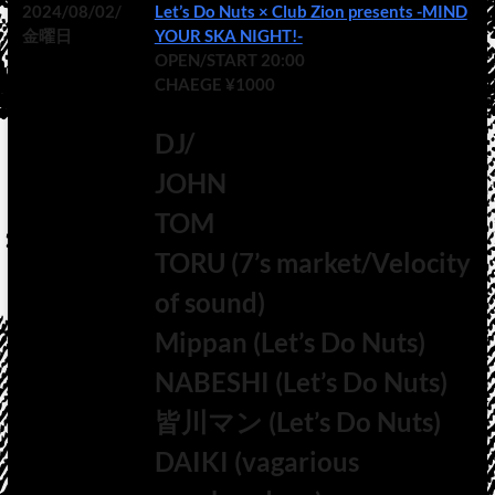
2024/08/02/
Let’s Do Nuts × Club Zion presents -MIND
金曜日
YOUR SKA NIGHT!-
OPEN/START 20:00
CHAEGE ¥1000
DJ/
JOHN
TOM
TORU (7’s market/Velocity
of sound)
Mippan (Let’s Do Nuts)
NABESHI (Let’s Do Nuts)
皆川マン (Let’s Do Nuts)
DAIKI (vagarious