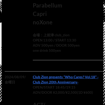
Parabellum
Capri
noXone
会場：上前津 club_zion
OPEN 13:00 / START 13:30
ADV 500yen / DOOR 500yen
one drink 500yen
2024/08/09/
Club Zion presents “Who Cares? Vol.18” -
金曜日
Club Zion 20th Anniversary-
OPEN/START 18:45/19:15
ADV/DOOR ¥2,000/¥2,500(1D ¥600)
ACT/