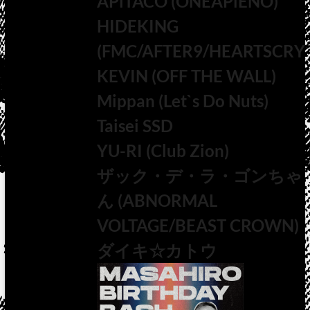
APiTACO (ONEAPiENO)
HIDEKING
(FMC/AFTER9/HEARTSCRY)
KEVIN (OFF THE WALL)
Mippan (Let`s Do Nuts)
Taisei SSD
YU-RI (Club Zion)
ザック・デ・ラ・ゴンちゃ
ん (ABNORMAL
VOLTAGE/BEAST CROWN)
ダイキ☆カトウ