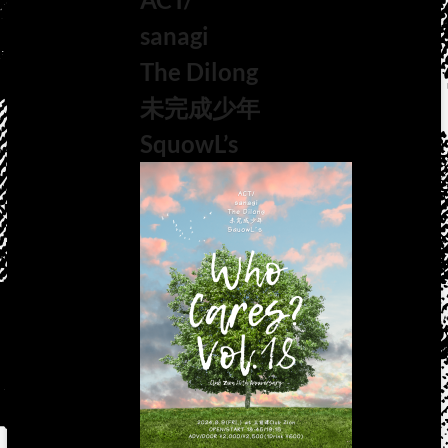
sanagi
The Dilong
未完成少年
SquowL’s