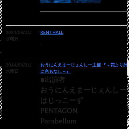
2024/08/21/
RENT HALL
水曜日
2024/08/21/
おうにんえまーじぇんしー主催 『～花より外
水曜日
に色もなし～』
■出演者
おうにんえまーじぇんしー
はじっこーず
PENTAGON
Parabellum