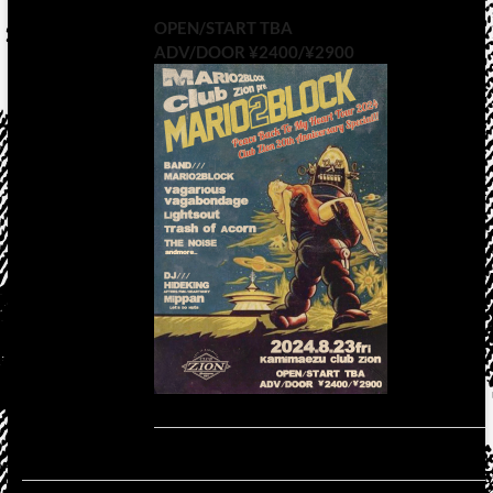
OPEN/START TBA
ADV/DOOR ¥2400/¥2900