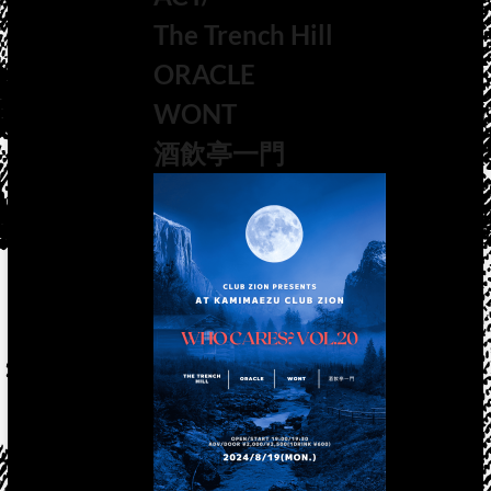
The Trench Hill
ORACLE
WONT
酒飲亭一門