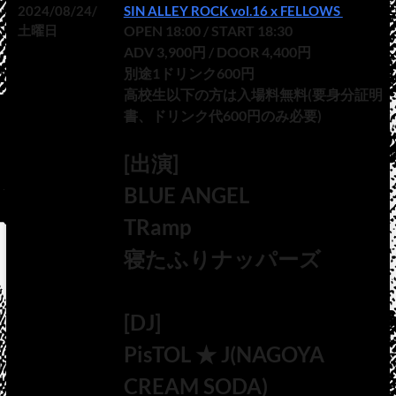
2024/08/24/
SIN ALLEY ROCK vol.16 x FELLOWS
土曜日
OPEN 18:00 / START 18:30
ADV 3,900円 / DOOR 4,400円
別途1ドリンク600円
高校生以下の方は入場料無料(要身分証明
書、ドリンク代600円のみ必要)
[出演]
BLUE ANGEL
TRamp
寝たふりナッパーズ
[DJ]
PisTOL ★ J(NAGOYA
CREAM SODA)