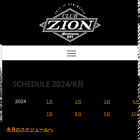
Skip
club
to
名古屋市中区上前
津のライブハウス
content
zion
official
site
SCHEDULE 2024/8月
2024
1月
2月
3月
4月
7月
8月
9月
10
今月のスケジュールへ