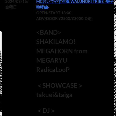
2024/08/16/
MCおいでやす生誕 WALUNORI TRIBE -獅子
金曜日
咆哮編-
OPEN/START 18:00
ADV/DOOR ¥2500/¥3000(D別)
<BAND>
SHAKILAMO!
MEGAHORN from
MEGARYU
RadicaLooP
＜SHOWCASE＞
takuei&taiga
＜DJ＞