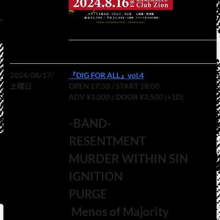
2024/08/17/
『DIG FOR ALL』vol.4
土曜日
OPEN 17:30 / START 18:00
ADV ¥3,000 / DOOR ¥3,500 (+1D)
-BAND-
RESENTMENT
MURDER WITHIN SIN
IGNITION
PURGE
Menos of Majority