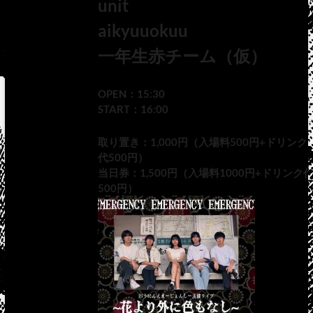
unit
aikyuuokuu
一年生赤チーム（仮）
OPEN：15:30
START：16:00
取り置き：1,000円（入場料500円+ドリンク
代500円）
当日券：1,500円（入場料1000円+ドリンク
500円）