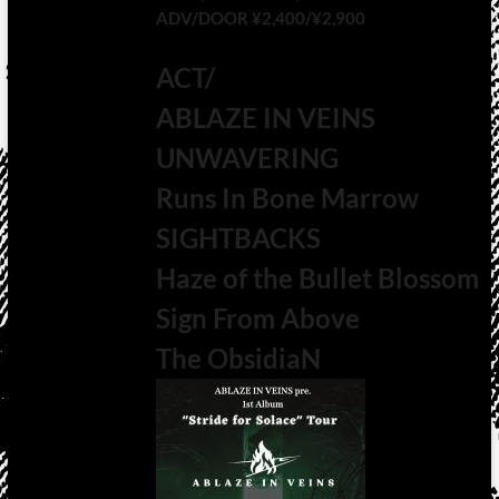
ADV/DOOR ¥2,400/¥2,900
ACT/
ABLAZE IN VEINS
UNWAVERING
Runs In Bone Marrow
SIGHTBACKS
Haze of the Bullet Blossom
Sign From Above
The ObsidiaN