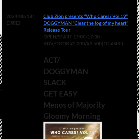
2024/08/18/
Club Zion presents “Who Cares? Vol.19”
日曜日
DOGGYMAN "Clear the fog of my heart"
Release Tour
OPEN/START 17:00/17:30
ADV/DOOR ¥2,000/¥2,500(1D ¥600)
ACT/
DOGGYMAN
SLACK
GET EASY
Menos of Majority
Gloomy Morning