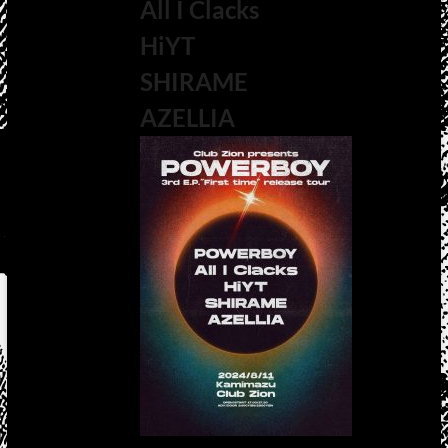
All I Clacks
HiYT
SHIRAME
AZELLIA