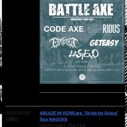
2024/08/04/
ABLAZE IN VEINS pre. “Stride for Solace”
日曜日
Tour NAGOYA
OPEN/START TBA/TBA