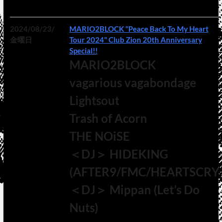
2024/08/23/
MARIO2BLOCK "Peace Back To My Heart
金曜日
Tour 2024" Club Zion 20th Anniversary
Special!!
MARIO2BLOCK
vagarious vagabondage
Lightsout
Trash of Acorn
THE NOiSE
＜DJ＞ HIDEKING
(AFTER9/FMC/HEARTSCRY
＜DJ＞ Mippan (Let’s Do
Nuts)