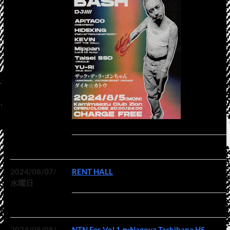
2024/08/07/
RENT HALL
水曜日
2024/08/08/
NTN Fes Vol.1 〜Nagoya Tachibana HS ,