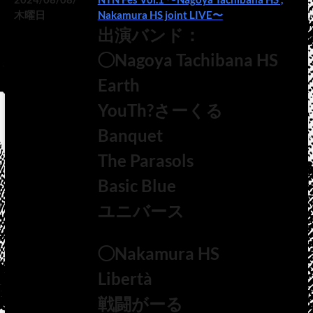
木曜日
Nakamura HS joint LIVE〜
出演バンド：
◯Nagoya Tachibana HS
Earth
YouTh?さーくる
Banquet
The Parasols
Basic Blue
ユニバース
◯Nakamura HS
Libertà
戦闘がーる