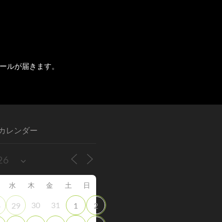
ールが届きます。
カレンダー
水
木
金
土
日
30
31
8
29
1
2