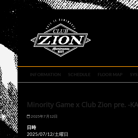
Skip
to
club zion 
content
名古屋市中区上前津のライ
INFORMATION
SCHEDULE
FLOOR MAP
SY
Minority Game x Club Zion pre. -
2025年7月12日
日時
2025/07/12/土曜日