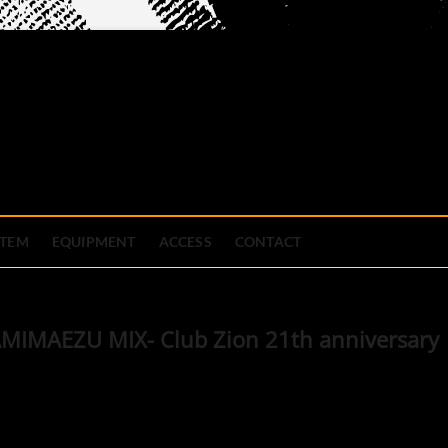
official site
ブハウス
STEM
EQUIPMENT
ACCESS
CONTACT
KAMIMAEZU MIX- Club Zion 21th anniversary