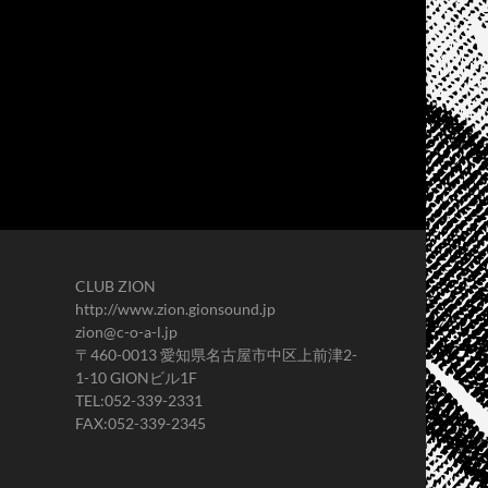
CLUB ZION
http://www.zion.gionsound.jp
zion@c-o-a-l.jp
〒460-0013 愛知県名古屋市中区上前津2-
1-10 GIONビル1F
TEL:052-339-2331
FAX:052-339-2345