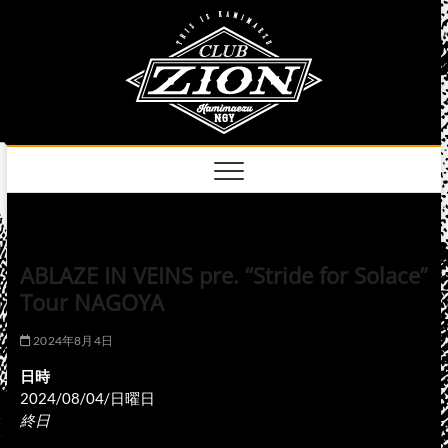
Skip
club
to
名古屋市中区上前
津のライブハウス
content
zion
official
site
ABLAZE IN VEINS pre. “Stride for Solace”
Tour NAGOYA
2024年8月4日
日時
2024/08/04/日曜日
終日