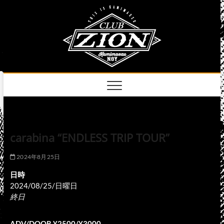
Skip
club
to
名古屋市中区上前
津のライブハウス
content
zion
official
site
carabina “ENDLESS TRIP TOUR”
2024年8月25日
日時
2024/08/25/日曜日
終日
ADV/DOOR ¥2500/¥3000