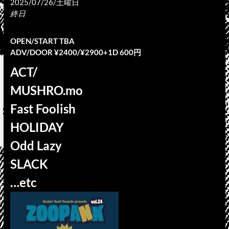
2025/07/26/土曜日
終日
OPEN/START TBA
ADV/DOOR ¥2400/¥2900+1D 600円
ACT/
MUSHRO.mo
Fast Foolish
HOLIDAY
Odd Lazy
SLACK
…etc