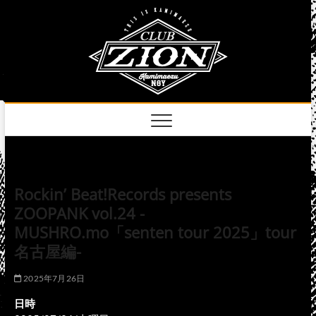
Skip
club
to
名古屋市中区上前
津のライブハウス
content
zion
official
site
Rockin’ Beat!Records presents
ZOOPANK vol.24 -
MUSHRO.mo「senten tour 2025」tour
名古屋編-
2025年7月26日
日時