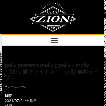
Skip
club
to
名古屋市中区上前
津のライブハウス
content
zion
official
site
polly presents mollyとpolly – molly
「life」裏ファイナル – – polly 解散ライ
ブ –
2021年7月24日
日時
2021/07/24/土曜日
終日