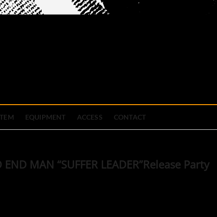
official site
ブハウス
STEM
EQUIPMENT
ACCESS
CONTACT
ND MAN “SUFFER LEADER”Release Party