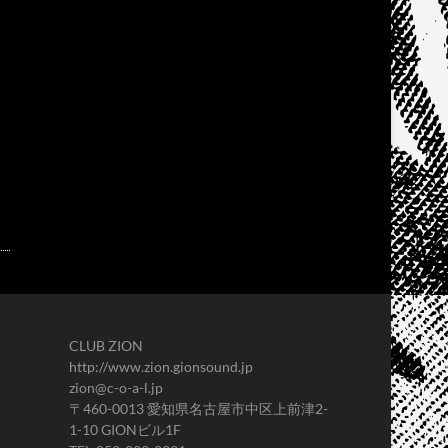
CLUB ZION
http://www.zion.gionsound.jp
zion@c-o-a-l.jp
〒460-0013 愛知県名古屋市中区上前津2-
1-10 GIONビル1F