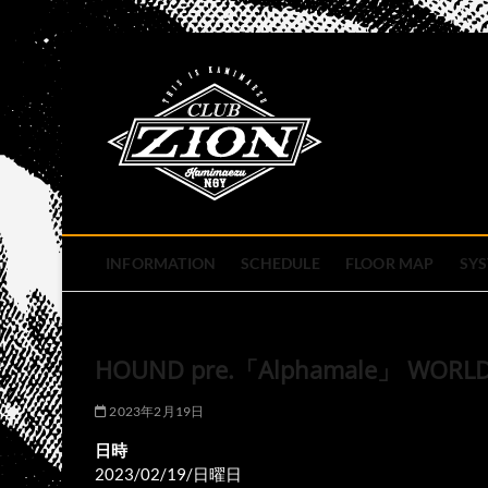
Skip
to
club zion 
content
名古屋市中区上前津のライ
INFORMATION
SCHEDULE
FLOOR MAP
SY
HOUND pre.「Alphamale」 WORLD E
2023年2月19日
日時
2023/02/19/日曜日