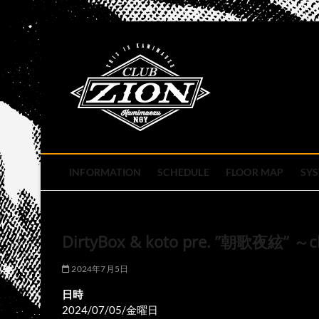
Skip
to
club zion 
content
名古屋市中区上前津のライ
INFORMATION
SCHEDULE
FLOOR MAP
SY
DirtyBox & koto pre. ”朝歌夜絃” ～cl
2024年7月5日
日時
2024/07/05/金曜日