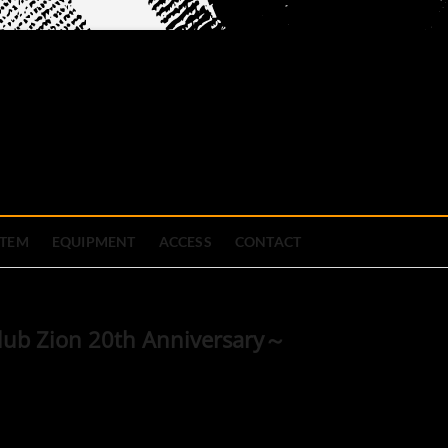
official site
ブハウス
STEM
EQUIPMENT
ACCESS
CONTACT
ub Zion 20th Anniversary～