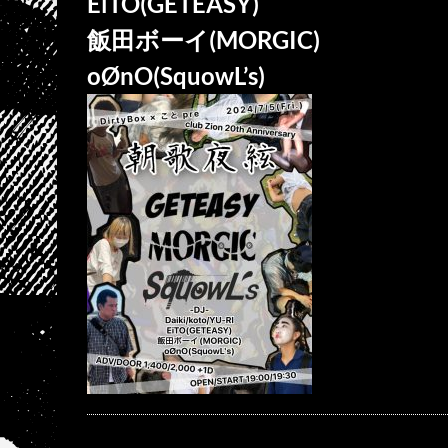
EiTO(GETEASY)
飯田ボーイ(MORGIC)
oØnO(SquowL’s)