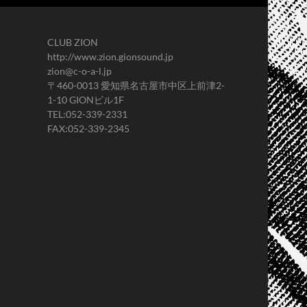
CLUB ZION
http://www.zion.gionsound.jp
zion@c-o-a-l.jp
〒460-0013 愛知県名古屋市中区上前津2-
1-10 GIONビル1F
TEL:052-339-2331
FAX:052-339-2345