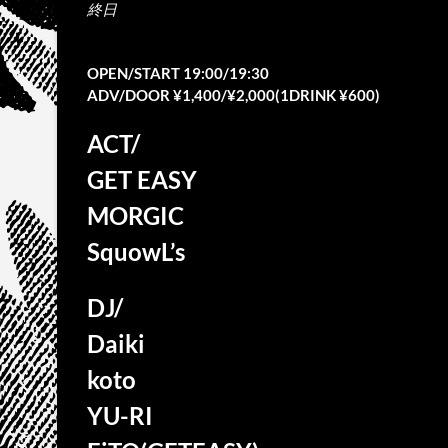
終日
OPEN/START 19:00/19:30
ADV/DOOR ¥1,400/¥2,000(1DRINK ¥600)
ACT/
GET EASY
MORGIC
SquowL’s
DJ/
Daiki
koto
YU-RI