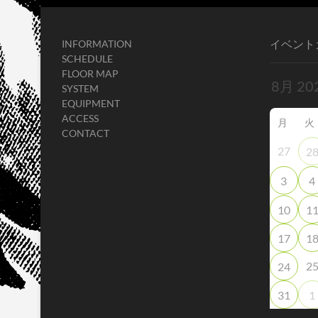
イベント
INFORMATION
SCHEDULE
FLOOR MAP
SYSTEM
EQUIPMENT
ACCESS
月
火
CONTACT
27
2
3
4
10
1
17
1
2
24
31
1