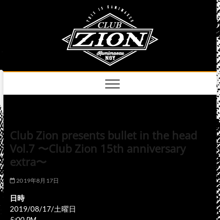
Skip
club
to
名古屋市中区上前
津のライブハウス
content
zion
official
site
Club Zion presents bullet in the head
Vol.7 〜Club Zion 15th anniversary
extra〜
2019年8月17日
日時
2019/08/17/土曜日
5:00 PM