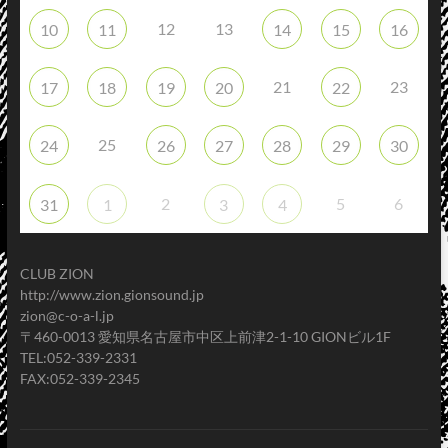
12
13
10
11
14
15
16
21
23
17
18
19
20
22
25
24
26
27
28
29
30
2
5
6
31
1
3
4
CLUB ZION
http://www.zion.gionsound.jp
zion@c-o-a-l.jp
〒460-0013 愛知県名古屋市中区上前津2-1-10 GIONビル1F
TEL:052-339-2331
FAX:052-339-2345