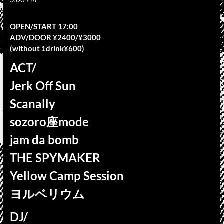
OPEN/START 17:00
ADV/DOOR ¥2400/¥3000
(without 1drink¥600)
ACT/
Jerk Off Sun
Scanally
sozoro座mode
jam da bomb
THE SPYMAKER
Yellow Camp Session
ヨルベリウム
DJ/