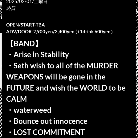
2025/02/01/土曜日
終日
OPEN/START-TBA
ADV/DOOR-2,900yen/3,400yen (+1drink 600yen）
【BAND】
・Arise in Stability
・Seth wish to all of the MURDER
WEAPONS will be gone in the
FUTURE and wish the WORLD to be
CALM
・waterweed
・Bounce out innocence
・LOST COMMITMENT