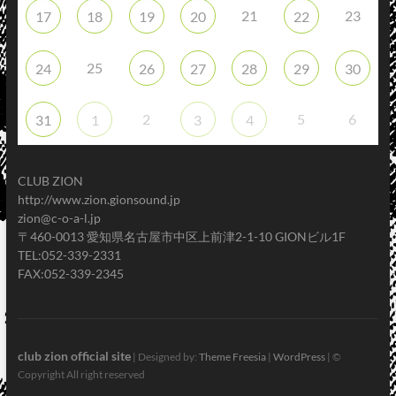
21
23
17
18
19
20
22
25
24
26
27
28
29
30
2
5
6
31
1
3
4
CLUB ZION
http://www.zion.gionsound.jp
zion@c-o-a-l.jp
〒460-0013 愛知県名古屋市中区上前津2-1-10 GIONビル1F
TEL:052-339-2331
FAX:052-339-2345
club zion official site
| Designed by:
Theme Freesia
|
WordPress
| ©
Copyright All right reserved