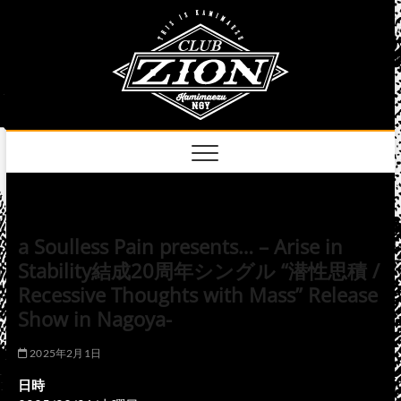
Skip
club
to
名古屋市中区上前
津のライブハウス
content
zion
official
site
a Soulless Pain presents… – Arise in
Stability結成20周年シングル “潜性思積 /
Recessive Thoughts with Mass” Release
Show in Nagoya-
2025年2月1日
日時