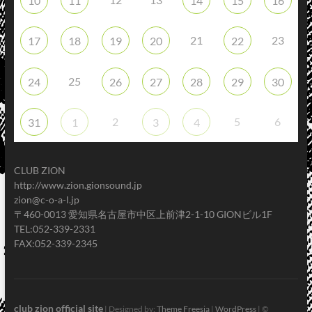
10
11
14
15
16
21
23
17
18
19
20
22
25
24
26
27
28
29
30
2
5
6
31
1
3
4
CLUB ZION
http://www.zion.gionsound.jp
zion@c-o-a-l.jp
〒460-0013 愛知県名古屋市中区上前津2-1-10 GIONビル1F
TEL:052-339-2331
FAX:052-339-2345
club zion official site
| Designed by:
Theme Freesia
|
WordPress
| ©