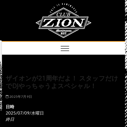
Skip
club
to
名古屋市中区上前
津のライブハウス
content
zion
official
site
ザイオンが21周年だよ！ スタッフだけ
でDJやっちゃうよスペシャル！
2025年7月9日
日時
2025/07/09/水曜日
終日