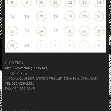
8
9
10
11
12
13
14
15
16
18
17
19
20
21
23
25
22
24
26
27
28
30
29
1
2
3
4
5
CLUB ZION
http://www.zion.gionsound.jp
zion@c-o-a-l.jp
〒460-0013 愛知県名古屋市中区上前津2-1-10 GIONビル1F
TEL:052-339-2331
FAX:052-339-2345