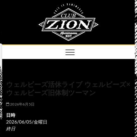
Skip
club
to
名古屋市中区上前
津のライブハウス
content
zion
official
site
ウェルビーズ活休ライブ ウェルビーズ×
ウェルビーズ旧体制ツーマン
2026年6月5日
日時
2026/06/05/金曜日
終日