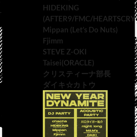
HIDEKING
(AFTER9/FMC/HEARTSCRY
Mippan (Let’s Do Nuts)
Fjimm
STEVE Z-OKI
Taisei(ORACLE)
クリスティーナ部長
ダイキ☆カトウ