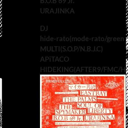
B.O.B 69 Jr.
URAJINKA
DJ
hide-rato(mode-rato/green 
MULTI(S.O.P/N.B.J.C)
APiTACO
HIDEKING(AFTER9/FMC/H