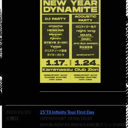
2025/01/25/
25'Til Infinity Tour First Day
土曜日
OPEN/START 18:00/18:30
DOOR/ADV ¥2,900/¥3,400(別ドリンク600円