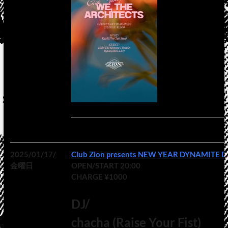
2025/01/17/
Club Zion presents NEW YEAR DYNAMITE D
金曜日
OPEN/START 20:00
CHARGE ¥1000
DJ/
chacha (Raise Your Fist)