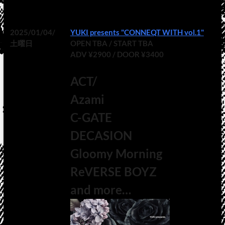
2025/01/04/
YUKI presents "CONNEQT WITH vol.1"
土曜日
OPEN TBA / START TBA
ADV ¥2900 / DOOR ¥3400
ACT/
Azami
C-GATE
DECASION
Gloomy Morning
ReVERSE BOYZ
and more…