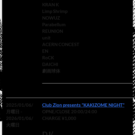
KRAN K
Limp Shrimp
NOWUZ
Parabellum
REUNION
unit
ACERN CONCEST
EN
RoCK
DAICHI
劇画球体
2025/01/06/
Club Zion presents "KAKIZOME NIGHT"
月曜日 -
OPNE/CLOSE 20:00/24:00
2026/01/06/
CHARGE ¥1,000
火曜日
DJ/