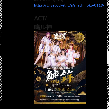
https://t.livepocket.jp/e/shachihoko-0119-
ACT/
鳴ル神