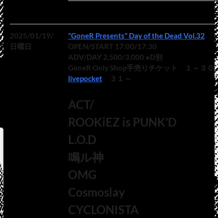
2025/01/19/
"GoneR Presents" Day of the Dead Vol.32
日曜日
OPEN/START 17:00/17:30
ADV/DAY 2,500/3,000 ※D別
GoneR Only Shop手売りチケット １～３０
livepocket
３１～
ACT/
ROOKiEZ is PUNK’D
L.O.D
鳴ル神
OMG
Cosmoslay
CYCLONISTA