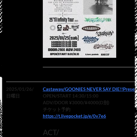
2025/01/26/
Castaway/GOONIES NEVER SAY DIE!!Presen
日曜日
OPEN/START 14:30/15:00
ADV/DOOR ¥3000/¥4000(D別)
チケット予約
https://t.livepocket.jp/e/0v7e6
ACT/