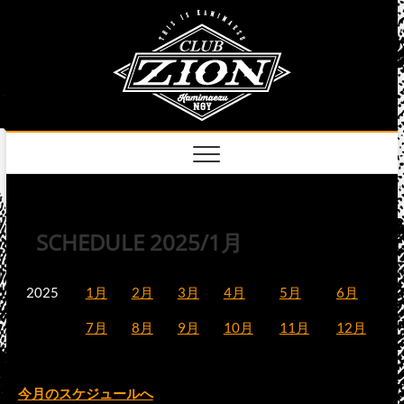
Skip
club
to
名古屋市中区上前
津のライブハウス
content
zion
official
site
SCHEDULE 2025/1月
2025
1月
2月
3月
4月
5月
6月
7月
8月
9月
10月
11月
12月
今月のスケジュールへ