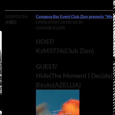
2025/01/16/
Compose Bar Event Club Zion presents “We, 
木曜日
OPEN/START 20:00/20:30
CHARGE ¥1,500
HOST/
KzM3776(Club Zion)
GUEST/
Hide(The Moment I Decide)
Ryuto(AZELLIA)