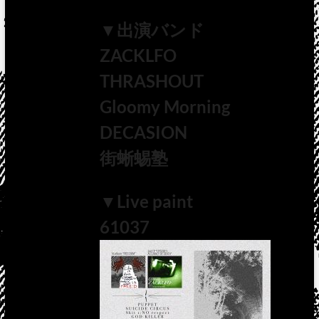
▼出演バンド
ZACKLFO
THRASHOUT
Gloomy Morning
DECASION
街蜥蜴塾
▼Live paint
61037