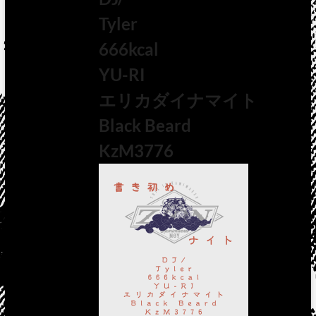
Tyler
666kcal
YU-RI
エリカダイナマイト
Black Beard
KzM3776