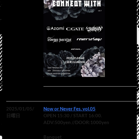
2025/01/05/
Now or Never Fes. vol.05
日曜日
OPEN 15:30 / START 16:00.
ADV:500yen //DOOR:1000yen
Banquet