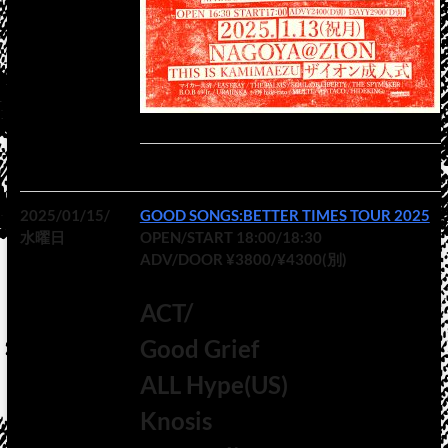
2025/01/15/
GOOD SONGS:BETTER TIMES TOUR 2025
水曜日
OPEN/START 18:00/18:30
ADV/DOOR ¥3800/¥4300(別)
ACT/
Good Grief
ALL Hype(US)
Knosis