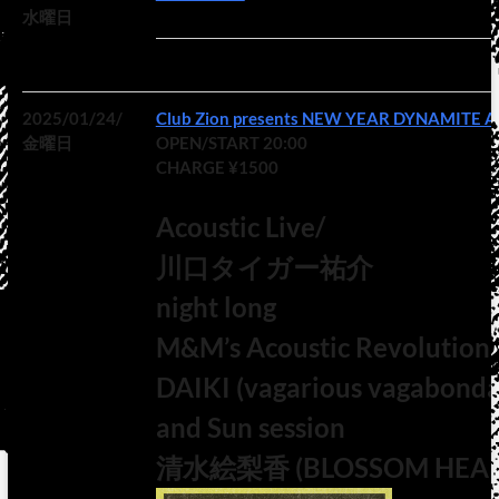
水曜日
2025/01/24/
Club Zion presents NEW YEAR DYNAMITE 
金曜日
OPEN/START 20:00
CHARGE ¥1500
Acoustic Live/
川口タイガー祐介
night long
M&M’s Acoustic Revolution
DAIKI (vagarious vagabonda
and Sun session
清水絵梨香 (BLOSSOM HEAR