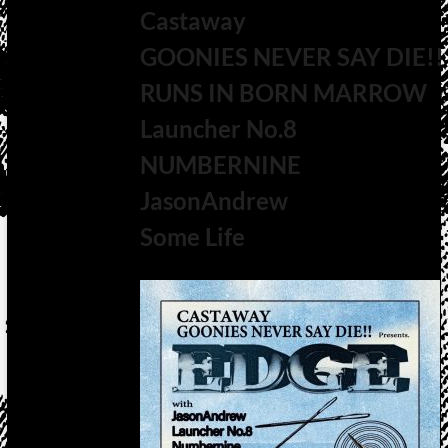
Castaway
GOONIES NEVER SAY DIE!!
RUNS IN BORN MARROW
Launcher No.8
NUMBERNINE
JasonAndrew
Some Life