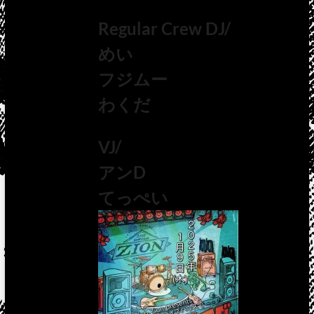
Regular Crew DJ/
めい
フジムー
わくだ
VJ/
アンD
てっぺい