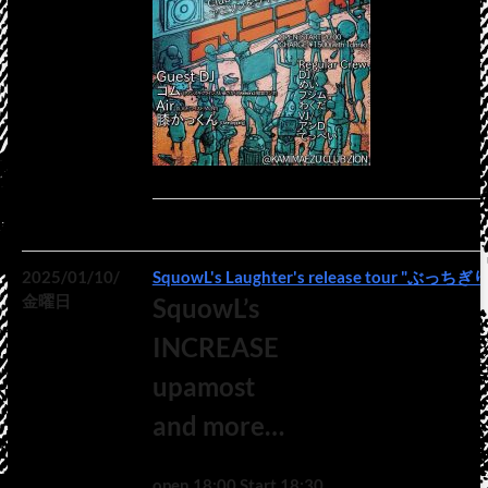
2025/01/10/
SquowL's Laughter's release tour "ぶっちぎり
金曜日
SquowL’s
INCREASE
upamost
and more…
open 18:00 Start 18:30