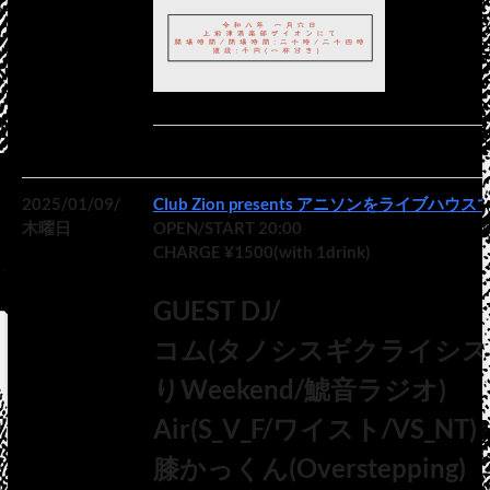
2025/01/09/
Club Zion presents アニソンをライブハ
木曜日
OPEN/START 20:00
CHARGE ¥1500(with 1drink)
GUEST DJ/
コム(タノシスギクライシス!
りWeekend/鯱音ラジオ)
Air(S_V_F/ワイスト/VS_NT)
膝かっくん(Overstepping)