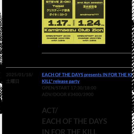
2025/01/18/
EACH OF THE DAYS presents IN FOR THE K
土曜日
KILL" release party
OPEN/START 17:30/18:00
ADV/DOOR ¥3400/3900
ACT/
EACH OF THE DAYS
IN FOR THE KILL