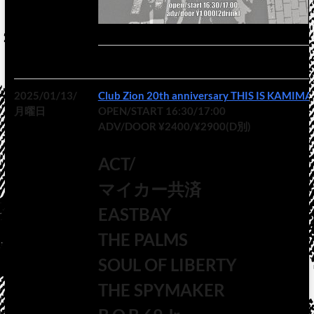
2025/01/13/
Club Zion 20th anniversary THIS IS KAMI
月曜日
OPEN/START 16:30/17:00
ADV/DOOR ¥2400/¥2900(D別)
ACT/
マイカー共済
EASTBAY
THE PALMS
SOUL OF LIBERTY
THE SPYMAKER