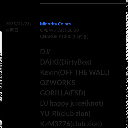
2025/01/21/
Minority Colors
火曜日
OPEN/START 20:00
CHARGE ¥1000(1D付き)
DJ/
DAIKI(DirtyBox)
Kevin(OFF THE WALL)
OZWORKS
GORILLA(FSD)
DJ happy juice(knot)
YU-RI(club zion)
KzM3776(club zion)