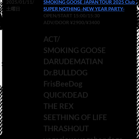
2025/01/11/
SMOKING GOOSE JAPAN TOUR 2025 Club Zi
土曜日
SUPER NOTHING -NEW YEAR PARTY-
OPEN/START 15:00/15:30
ADV/DOOR ¥2900/¥3400
ACT/
SMOKING GOOSE
DARUDEMATIAN
Dr.BULLDOG
FrisBeeDog
QUICKDEAD
THE REX
SEETHING OF LIFE
THRASHOUT