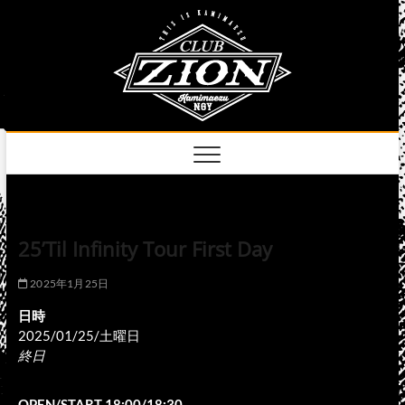
Skip
club
to
名古屋市中区上前
津のライブハウス
content
zion
official
site
25’Til Infinity Tour First Day
2025年1月25日
日時
2025/01/25/土曜日
終日
OPEN/START 18:00/18:30