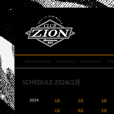
Skip
to
club zion 
content
名古屋市中区上前津のライ
INFORMATION
SCHEDULE
FLOOR MAP
SY
SCHEDULE 2024/2月
2024
1月
2月
3月
7月
8月
9月