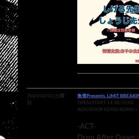
2024/02/03/土曜
角煮Presents. LiMiT BREAKI
日
OPEN/START 14:30/15:00
ADV/DOOR ¥2400/¥2900＋
-ACT-
Drop After Dawn