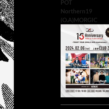
POT
Northern19
(O.A)MORGIC