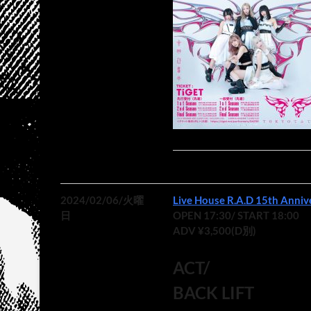
2024/02/06/火曜
Live House R.A.D 15th Anni
日
OPEN 17:30/ START 18:00
ADV ¥3,500(D別)
ACT/
BACK LIFT