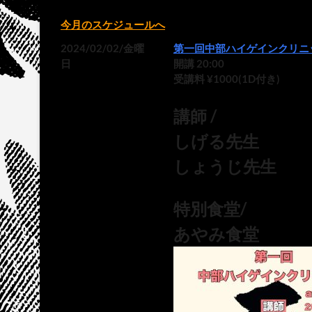
今月のスケジュールへ
2024/02/02/金曜
第一回中部ハイゲインクリニ
日
開講 20:00
受講料 ¥1000(1D付き)
講師 /
しげる先生
しょうじ先生
特別食堂/
あやみ食堂