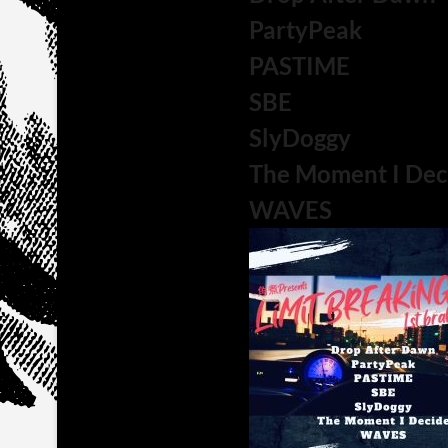
PartyPeak
PASTIME
SBE
SlyDoggy
The Moment I Dec
WAVES