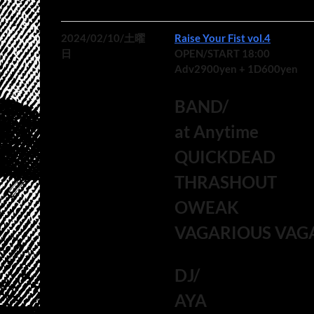
2024/02/10/土曜
Raise Your Fist vol.4
日
OPEN/START 18:00
Adv2900yen + 1D600yen
BAND/
at Anytime
QUICKDEAD
THRASHOUT
OWEAK
VAGARIOUS VA
DJ/
AYA