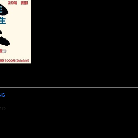
NG
1D