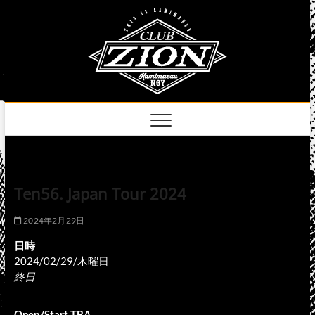
Skip
club
to
名古屋市中区上前
津のライブハウス
content
zion
official
site
Ten56. Japan Tour 2024
2024年2月29日
日時
2024/02/29/木曜日
終日
Open/Start TBA