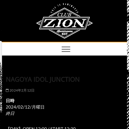
Skip
club
to
名古屋市中区上前
津のライブハウス
content
zion
official
site
NAGOYA IDOL JUNCTION
2024年2月12日
日時
2024/02/12/月曜日
終日
【DAY】OPEN 12:00 / START 12:30