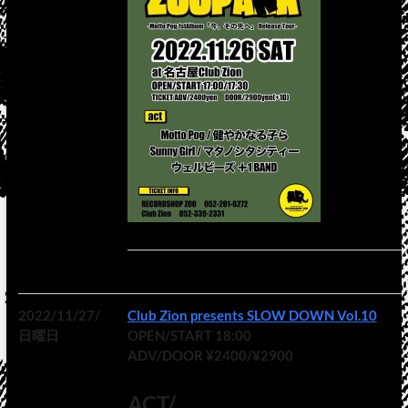
2022/11/27/
Club Zion presents SLOW DOWN Vol.10
日曜日
OPEN/START 18:00
ADV/DOOR ¥2400/¥2900
ACT/