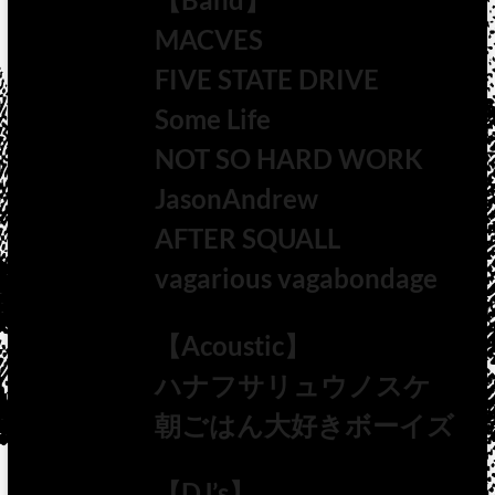
MACVES
FIVE STATE DRIVE
Some Life
NOT SO HARD WORK
JasonAndrew
AFTER SQUALL
vagarious vagabondage
【Acoustic】
ハナフサリュウノスケ
朝ごはん大好きボーイズ
【DJ’s】