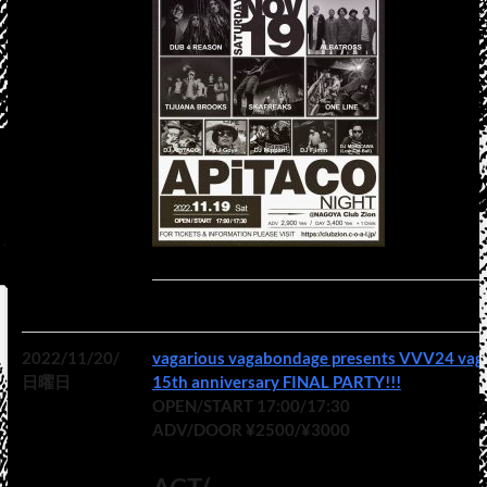
2022/11/20/
vagarious vagabondage presents VVV24 vag
日曜日
15th anniversary FINAL PARTY!!!
OPEN/START 17:00/17:30
ADV/DOOR ¥2500/¥3000