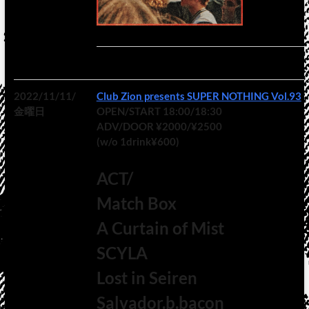
2022/11/11/
Club Zion presents SUPER NOTHING Vol.93
金曜日
OPEN/START 18:00/18:30
ADV/DOOR ¥2000/¥2500
(w/o 1drink¥600)
ACT/
Match Box
A Curtain of Mist
SCYLA
Lost in Seiren
Salvador.b.bacon