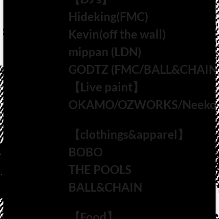
Hideking(FMC)
Kevin(off the wall)
mippan (LDN)
GODTZ (FMC/BALL&CHAIN
【Live paint】
OKAMO/OZWORKS/Neeko
【clothings&apparel】
BOBO
THE POOLS
BALL&CHAIN
【Food】