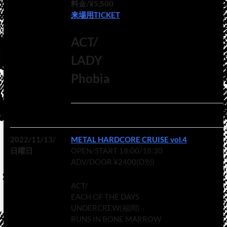
料金/¥5,500
来場用TICKET
ACT/
LADY
Phobia
2022/11/13/
METAL HARDCORE CRUISE vol.4
日曜日
OPEN/START 18:00/18:30
ADV/DOOR ¥2400(D別)
ACT/
EACH OF THE DAYS
UNDERCREW(福岡)
RUNS IN BONE MARROW