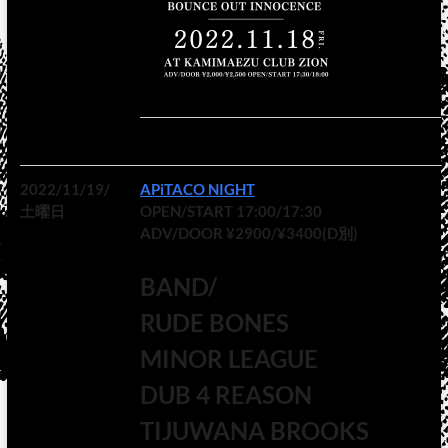
2022/11/19/
APiTACO NIGHT
土曜日
OPEN/START 17:00/17:30
ADV/DOOR ¥2900/¥3400(D別)
BAND/
RUDE BONES
MINOR LEAGUE
DUB 4 REASON
TIJUWANA BROOKS