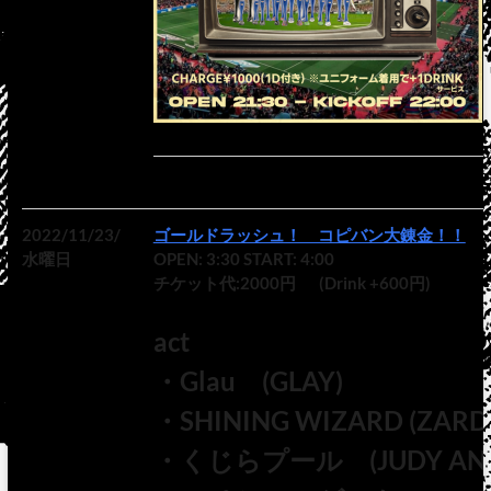
2022/11/23/
ゴールドラッシュ！ コピバン大錬金！！
水曜日
OPEN: 3:30 START: 4:00
チケット代:2000円 (Drink +600円)
act
・Glau (GLAY)
・SHINING WIZARD (ZARD
・くじらプール (JUDY AND