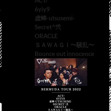
ACT/
6yiy9
虚蝉-utsusemi-
Secret^弐
ORACLE
ＳＡＷＡＧＩ〜騒乱〜
Bounce out innocence