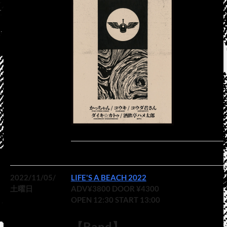
2022/11/05/
LIFE'S A BEACH 2022
土曜日
ADV¥3800 DOOR ¥4300
OPEN 12:30 START 13:00
【Band】