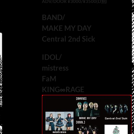
ADV/DOOR ¥3000/¥3500(D別)
BAND/
MAKE MY DAY
Central 2nd Sick
IDOL/
mistress
FaM
KING∞RAGE