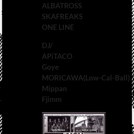
ALBATROSS
SKAFREAKS
ONE LINE
DJ/
APiTACO
Goye
MORICAWA(Low-Cal-Ball)
Mippan
Fjimm