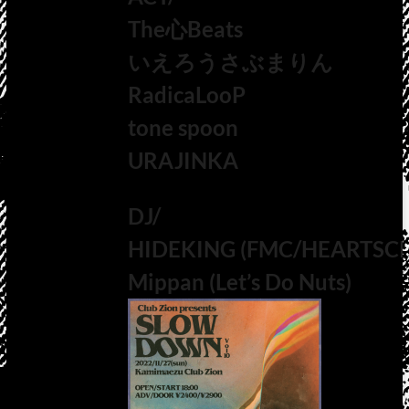
The心Beats
いえろうさぶまりん
RadicaLooP
tone spoon
URAJINKA
DJ/
HIDEKING (FMC/HEARTSC
Mippan (Let’s Do Nuts)