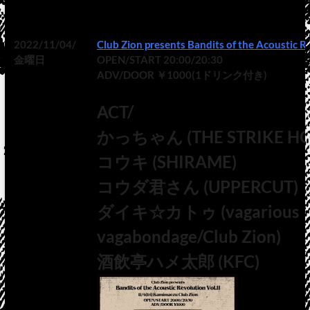
2022/11/04/
Club Zion presents Bandits of the Acoustic R
金曜日
OPEN/START 20:00/20:30
ADV/DOOR ￥1000(1ドリンク付き)
ACT/
かっちゃん (THE STRIKE H
コウキ (SHIRAME)
コウダ君さん (UPPERCUT)
ダイキ☆カトゥ (vagarious
vagabondage/Club Zion)
酒飲亭ハメ太郎 (KFC)