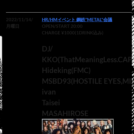
2022/11/14/
HR/HMイベント 鋼鉄"METAL"会議
月曜日
OPEN/START 20:00
CHARGE ¥1000(1DRINK込み)
DJ/
KKO(ThatMeaningLess.CAP
Hideking(FMC)
MSBD93(HOSTILE EYES,MI
ivan
Taisei
MASAHIROSE