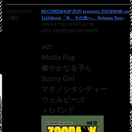
2022/11/26/
RECORDSHOP ZOO presents ZOOPANK vol.1
土曜日
1stAlbum「今、その先へ」 Release Tour-
OPEN 17:00/START 17:30
ADV:2400円/DOOR:2900円
act:
Motto Pog
健やかなる子ら
Sunny Girl
マタノシタシティー
ウェルビーズ
＋1バンド