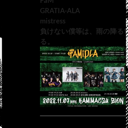
FaM
GRATIA-ALA
mistress
負けない僕等は、雨の降る
る。