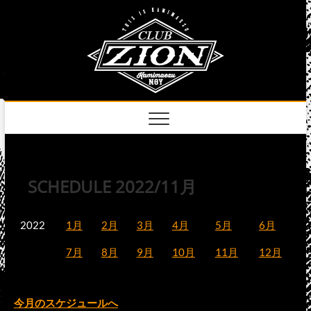
Skip
club
to
名古屋市中区上前
津のライブハウス
content
zion
official
site
SCHEDULE 2022/11月
2022
1月
2月
3月
4月
5月
6月
7月
8月
9月
10月
11月
12月
今月のスケジュールへ