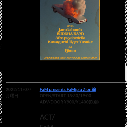
2022/11/07/
FaM presents FaMipla Zion編
月曜日
OPEN/START 18:30/19:00
ADV/DOOR ¥900/¥1400(D別)
ACT/