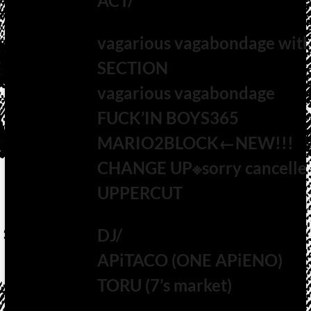
ACT/
vagarious vagabondage wi
SECTION
vagarious vagabondage
FUCK’IN BOYS365
MARIO2BLOCK←NEW!!!
CHANGE UP※sorry cancelle
UPPERCUT
DJ/
APiTACO (ONE APiENO)
TORU (7’s market)