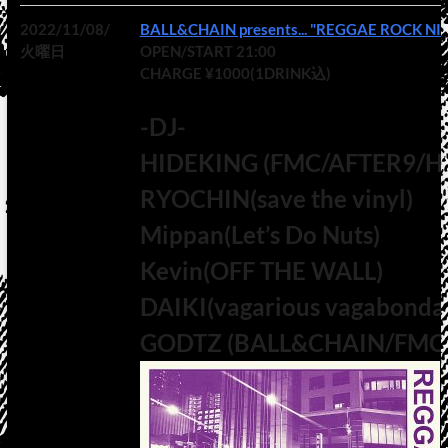
2022/11/08/
BALL&CHAIN presents... "REGGAE ROCK NI
火曜日
OPEN/START 21:00
CHARGE ¥1000(1DRINK込)
-DJ-
HIDEKING (FMC/AFTER9/
RYOCHIN(save the vinyl)
Mippan(Let’s Do Nuts)
Kevin(OFF THE WALL)
DAIKI(vagarious vagabonda
GODTZ (BALL&CHAIN/FMC