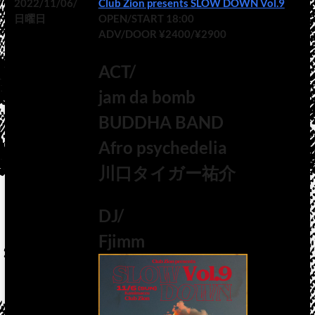
2022/11/06/
Club Zion presents SLOW DOWN Vol.9
日曜日
OPEN/START 18:00
ADV/DOOR ¥2400/¥2900
ACT/
jam da bomb
BUDDHA BAND
Afro psychedelia
川口タイガー祐介
DJ/
Fjimm