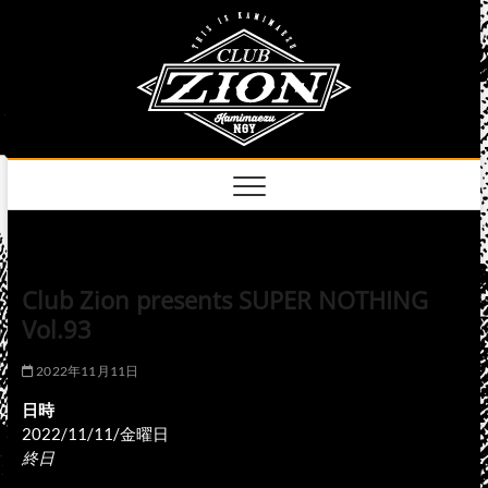
Skip
club
to
名古屋市中区上前
津のライブハウス
content
zion
official
site
Club Zion presents SUPER NOTHING
Vol.93
2022年11月11日
日時
2022/11/11/金曜日
終日