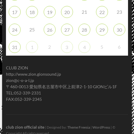
21
23
17
18
19
20
22
25
24
26
27
28
29
30
2
5
6
31
1
3
4
CLUB ZION
http://www.zion.gionsound.jp
zion@c-o-a-l.jp
〒460-0013 愛知県名古屋市中区上前津2-1-10 GIONビル1F
TEL:052-339-2331
FAX:052-339-2345
club zion official site
| Designed by:
Theme Freesia
|
WordPress
| ©
Copyright All right reserved