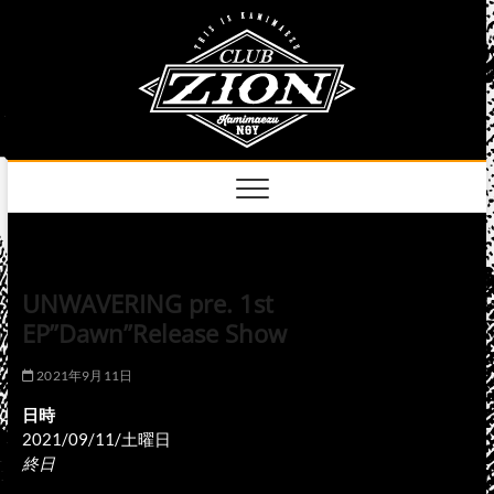
Skip
club
to
名古屋市中区上前
津のライブハウス
content
zion
official
site
UNWAVERING pre. 1st
EP”Dawn”Release Show
2021年9月11日
日時
2021/09/11/土曜日
終日